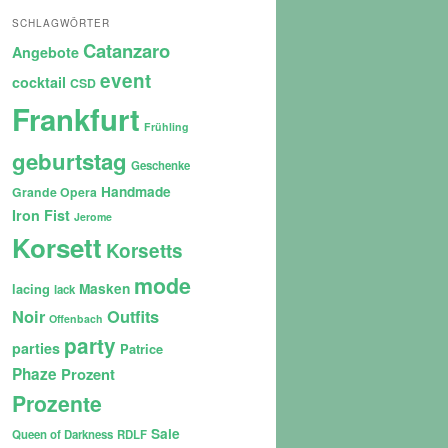
SCHLAGWÖRTER
Catanzaro
Angebote
event
cocktail
CSD
Frankfurt
Frühling
geburtstag
Geschenke
Handmade
Grande Opera
Iron Fist
Jerome
Korsett
Korsetts
mode
lacing
Masken
lack
Noir
Outfits
Offenbach
party
parties
Patrice
Phaze
Prozent
Prozente
Sale
Queen of Darkness
RDLF