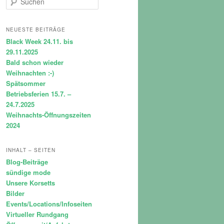
u
c
h
NEUESTE BEITRÄGE
e
Black Week 24.11. bis
n
29.11.2025
Bald schon wieder
Weihnachten :-)
Spätsommer
Betriebsferien 15.7. –
24.7.2025
Weihnachts-Öffnungszeiten
2024
INHALT – SEITEN
Blog-Beiträge
sündige mode
Unsere Korsetts
Bilder
Events/Locations/Infoseiten
Virtueller Rundgang