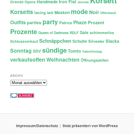
Korsett
Iron Fist
Handmade
Grande Opera
Jerome
mode
Korsetts
Noir
lacing
Masken
lack
Offenbach
party
Outfits
Phaze
Prozent
parties
Patrice
Prozente
Sale
schimmerlos
Queen of Darkness
RDLF
Schnäppchen
Slacks
Schuhe
Silvester
Schlussverkauf
sündige
Sonntag
Tomto
SSV
Valentinstag
verkaufsoffen
Weihnachten
Öffnungszeiten
ARCHIV
Archiv
Impressum/Datenschutz
Stolz präsentiert von WordPress