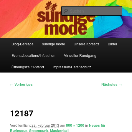
Zum
IHR Laden für Korsetts, Lifestyle-Mode, Club- und Dark-Wear seit 2004
primären
Such
Inhalt
springen
Sündige Mode Frankfurt
Hauptmenü
Blog-Beiträge
sündige mode
Unsere Korsetts
Bilder
Events/Locations/Infoseiten
Virtueller Rundgang
Öffnungszeit/Anfahrt
Impressum/Datenschutz
Bilder-
← Vorheriges
Nächstes →
Navigation
12187
Veröffentlicht
22. Februar 2013
am
800 × 1200
in
Neues für
Burlesque, Steampunk, Maskenball