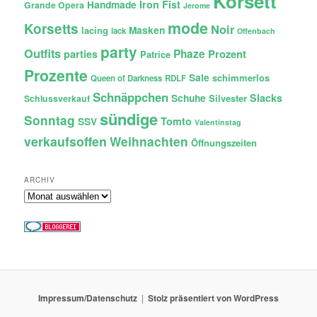
Korsett
Iron Fist
Handmade
Grande Opera
Jerome
mode
Korsetts
Noir
lacing
Masken
lack
Offenbach
party
Outfits
Phaze
Prozent
parties
Patrice
Prozente
Sale
schimmerlos
Queen of Darkness
RDLF
Schnäppchen
Slacks
Schuhe
Silvester
Schlussverkauf
sündige
Sonntag
Tomto
SSV
Valentinstag
verkaufsoffen
Weihnachten
Öffnungszeiten
ARCHIV
Archiv
Impressum/Datenschutz
Stolz präsentiert von WordPress