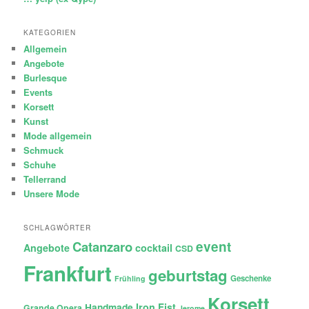
KATEGORIEN
Allgemein
Angebote
Burlesque
Events
Korsett
Kunst
Mode allgemein
Schmuck
Schuhe
Tellerrand
Unsere Mode
SCHLAGWÖRTER
Catanzaro
event
Angebote
cocktail
CSD
Frankfurt
geburtstag
Geschenke
Frühling
Korsett
Iron Fist
Handmade
Grande Opera
Jerome