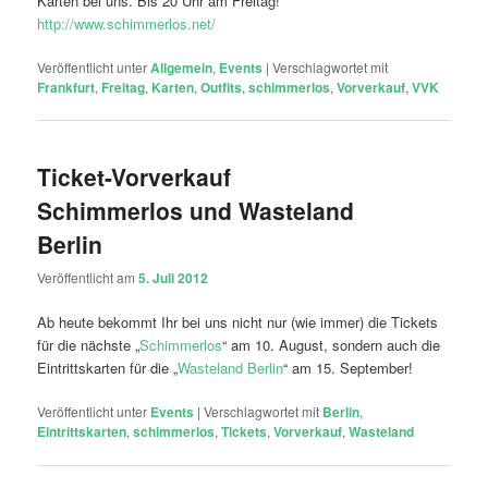
Karten bei uns. Bis 20 Uhr am Freitag!
http://www.schimmerlos.net/
Veröffentlicht unter
Allgemein
,
Events
|
Verschlagwortet mit
Frankfurt
,
Freitag
,
Karten
,
Outfits
,
schimmerlos
,
Vorverkauf
,
VVK
Ticket-Vorverkauf
Schimmerlos und Wasteland
Berlin
Veröffentlicht am
5. Juli 2012
Ab heute bekommt Ihr bei uns nicht nur (wie immer) die Tickets
für die nächste „
Schimmerlos
“ am 10. August, sondern auch die
Eintrittskarten für die „
Wasteland Berlin
“ am 15. September!
Veröffentlicht unter
Events
|
Verschlagwortet mit
Berlin
,
Eintrittskarten
,
schimmerlos
,
Tickets
,
Vorverkauf
,
Wasteland