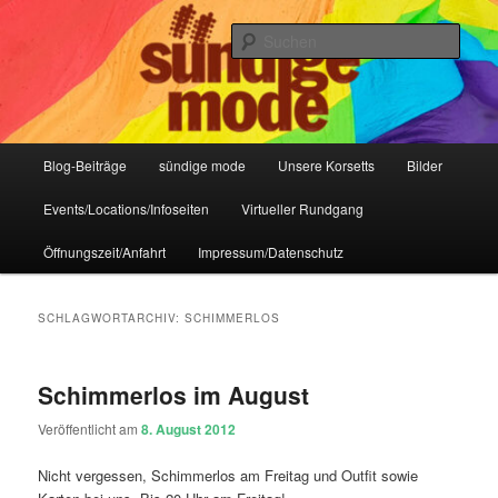
Zum
Zum
IHR Laden für Korsetts, Lifestyle-Mode, Club- und Dark-Wear seit 2004
primären
sekundären
Such
Inhalt
Inhalt
springen
springen
Sündige Mode Frankfurt
Hauptmenü
Blog-Beiträge
sündige mode
Unsere Korsetts
Bilder
Events/Locations/Infoseiten
Virtueller Rundgang
Öffnungszeit/Anfahrt
Impressum/Datenschutz
SCHLAGWORTARCHIV:
SCHIMMERLOS
Schimmerlos im August
Veröffentlicht am
8. August 2012
Nicht vergessen, Schimmerlos am Freitag und Outfit sowie