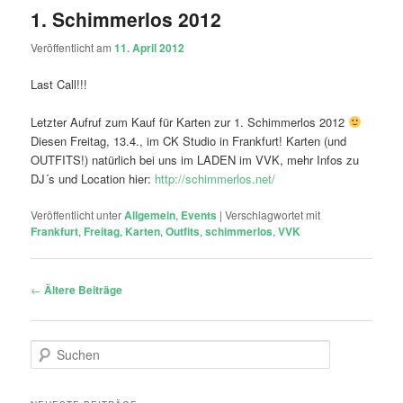
1. Schimmerlos 2012
Veröffentlicht am
11. April 2012
Last Call!!!
Letzter Aufruf zum Kauf für Karten zur 1. Schimmerlos 2012
Diesen Freitag, 13.4., im CK Studio in Frankfurt! Karten (und
OUTFITS!) natürlich bei uns im LADEN im VVK, mehr Infos zu
DJ´s und Location hier:
http://schimmerlos.net/
Veröffentlicht unter
Allgemein
,
Events
|
Verschlagwortet mit
Frankfurt
,
Freitag
,
Karten
,
Outfits
,
schimmerlos
,
VVK
Beitragsnavigation
←
Ältere Beiträge
S
u
c
h