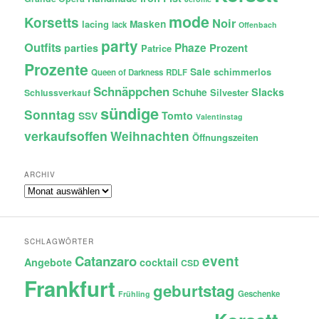
mode
Korsetts
Noir
lacing
Masken
lack
Offenbach
party
Outfits
Phaze
Prozent
parties
Patrice
Prozente
Sale
schimmerlos
Queen of Darkness
RDLF
Schnäppchen
Slacks
Schuhe
Silvester
Schlussverkauf
sündige
Sonntag
Tomto
SSV
Valentinstag
verkaufsoffen
Weihnachten
Öffnungszeiten
ARCHIV
Archiv
SCHLAGWÖRTER
Catanzaro
event
Angebote
cocktail
CSD
Frankfurt
geburtstag
Geschenke
Frühling