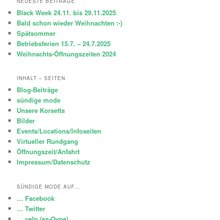
NEUESTE BEITRÄGE
e
Black Week 24.11. bis 29.11.2025
n
Bald schon wieder Weihnachten :-)
Spätsommer
Betriebsferien 15.7. – 24.7.2025
Weihnachts-Öffnungszeiten 2024
INHALT – SEITEN
Blog-Beiträge
sündige mode
Unsere Korsetts
Bilder
Events/Locations/Infoseiten
Virtueller Rundgang
Öffnungszeit/Anfahrt
Impressum/Datenschutz
SÜNDIGE MODE AUF…
… Facebook
… Twitter
… yelp (ex-Qype)