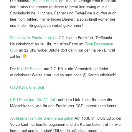
Die nächste
„Harlem Nights“
am 6.7. im Orange Peel Frankfurt:
don´t miss the chance to dance to great live swing music!
Stöckelschuhe, Hütchen, Fächer und Feder-Boa´s dürfen auch
hier nicht fehlen, meine lieben Damen, also schnell vorher bei
uns in der Töngesgasse vorbei gekommen!
Zombiewalk Frankfurt 2012
: 7.7. hier in Frankfurt, Treffpunkt
Hauptbahnhof ab 18 Uhr, mit After-Party im
Final Destination
Club
ab 22 Uhr, wobei Untote dort dann nur den halben Eintritt
zahlen
Der
Kult-Ur-Schock
am 7.7. Köln: die Veranstaltung findet
wunderbarer Weise statt und es sind noch (!) Karten erhältlich!
CSD Köln: 6.-8. Juli
CSD Frankfurt: 20.-22. Juli
: auf dem Link findet Ihr auch die
Möglichkeiten, wie Ihr den Frankfurter CSD unterstützen könnt!
„Schimmerlos“: die Sommerausgabe!
Am 10.8. im CK-Studio, der
Vorverkauf hat bereits begonnen und die Karten bekommt Ihr wie
immer bei uns im Laden! Glitzert in „sündiger mode“…