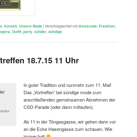
ts
,
Korsett
,
Unsere Mode
|
Verschlagwortet mit
dresscode
,
Frankfurt
,
opera
,
Outfit
,
party
,
sünder
,
sündige
reffen 18.7.15 11 Uhr
In guter Tradition und nunmehr zum 11. Mal!
Das „Vortreffen“ bei sündige mode zum
anschließenden gemeinsamen Abnehmen der
CSD-Parade (oder dann mitlaufen).
nterher
Ab 11 in der Töngesgasse, wir gehen dann vor
an die Ecke Hasengasse zum schauen. Wie
immer halt