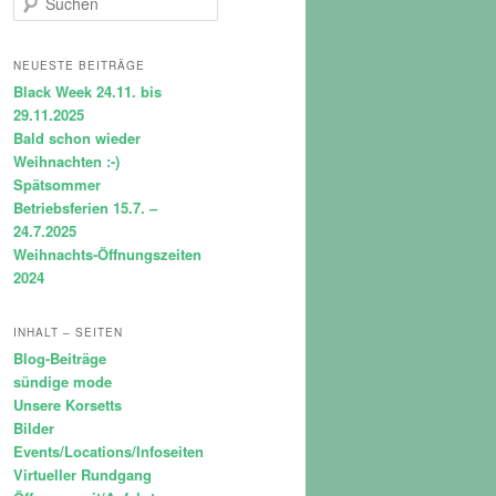
u
c
h
NEUESTE BEITRÄGE
e
Black Week 24.11. bis
n
29.11.2025
Bald schon wieder
Weihnachten :-)
Spätsommer
Betriebsferien 15.7. –
24.7.2025
Weihnachts-Öffnungszeiten
2024
INHALT – SEITEN
Blog-Beiträge
sündige mode
Unsere Korsetts
Bilder
Events/Locations/Infoseiten
Virtueller Rundgang