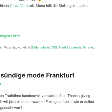
Chicen
Chice Vera
mit, Mona hält die Stellung im Laden.
brigens hier!
ts
|
Verschlagwortet mit
Bilder
,
chice
,
CSD
,
Frankfurt
,
mode
,
Parade
,
i sündige mode Frankfurt
4
onen Truthähne bundesweit verspeisen? Ist Thanks giving
ir jetzt einen schwarzen Freitag so feiern, wie er selbst
t gedacht war?