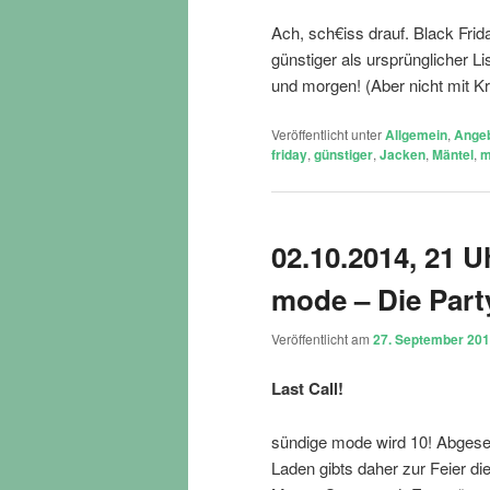
Ach, sch€iss drauf. Black Fr
günstiger als ursprünglicher L
und morgen! (Aber nicht mit Kr
Veröffentlicht unter
Allgemein
,
Ange
friday
,
günstiger
,
Jacken
,
Mäntel
,
m
02.10.2014, 21 U
mode – Die Part
Veröffentlicht am
27. September 20
Last Call!
sündige mode wird 10! Abgeseh
Laden gibts daher zur Feier d