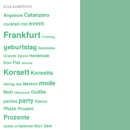
SCHLAGWÖRTER
Catanzaro
Angebote
event
cocktail
CSD
Frankfurt
Frühling
geburtstag
Geschenke
Handmade
Grande Opera
Iron Fist
Jerome
Korsett
Korsetts
mode
lacing
Masken
lack
Noir
Outfits
Offenbach
party
parties
Patrice
Phaze
Prozent
Prozente
Sale
Queen of Darkness
RDLF