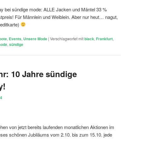
iday bei sündige mode: ALLE Jacken und Mäntel 33 %
istpreis! Für Männlein und Weiblein. Aber nur heut… nagut,
editkarte)
bote
,
Events
,
Unsere Mode
|
Verschlagwortet mit
black
,
Frankfurt
,
ode
,
sündige
hr: 10 Jahre sündige
y!
14
en von jetzt bereits laufenden monatlichen Aktionen im
ieses schönen Jubiläums vom 2.10. bis zum 15.10. jede