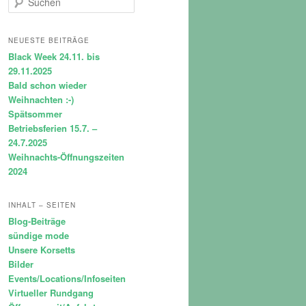
u
c
h
NEUESTE BEITRÄGE
e
Black Week 24.11. bis
n
29.11.2025
Bald schon wieder
Weihnachten :-)
Spätsommer
Betriebsferien 15.7. –
24.7.2025
Weihnachts-Öffnungszeiten
2024
INHALT – SEITEN
Blog-Beiträge
sündige mode
Unsere Korsetts
Bilder
Events/Locations/Infoseiten
Virtueller Rundgang