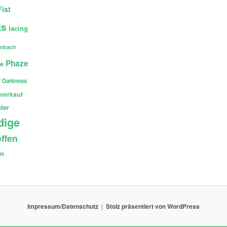
Fist
ts
lacing
enbach
Phaze
ce
 Darkness
verkauf
ter
dige
ffen
en
Impressum/Datenschutz
Stolz präsentiert von WordPress