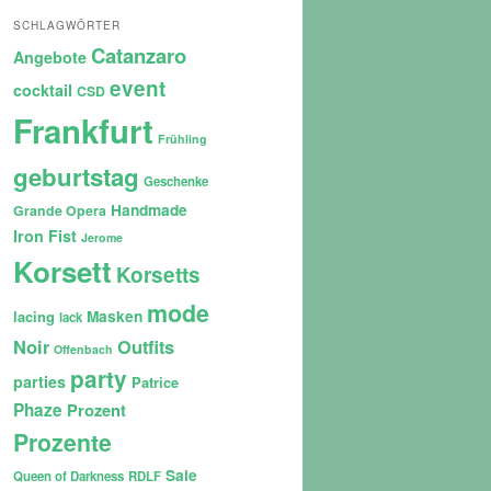
SCHLAGWÖRTER
Catanzaro
Angebote
event
cocktail
CSD
Frankfurt
Frühling
geburtstag
Geschenke
Handmade
Grande Opera
Iron Fist
Jerome
Korsett
Korsetts
mode
lacing
Masken
lack
Noir
Outfits
Offenbach
party
parties
Patrice
Phaze
Prozent
Prozente
Sale
Queen of Darkness
RDLF