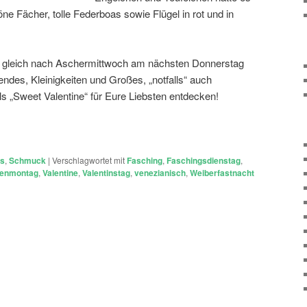
e Fächer, tolle Federboas sowie Flügel in rot und in
g gleich nach Aschermittwoch am nächsten Donnerstag
es, Kleinigkeiten und Großes, „notfalls“ auch
ls „Sweet Valentine“ für Eure Liebsten entdecken!
ts
,
Schmuck
|
Verschlagwortet mit
Fasching
,
Faschingsdienstag
,
enmontag
,
Valentine
,
Valentinstag
,
venezianisch
,
Weiberfastnacht