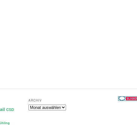
ARCHIV
Archiv
ail
CSD
ühling