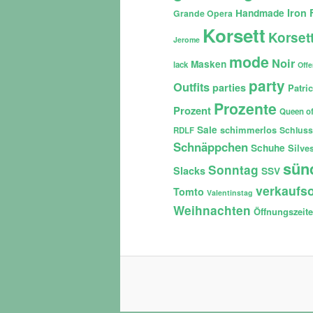
Iron 
Handmade
Grande Opera
Korsett
Korset
Jerome
mode
Noir
Masken
lack
Off
party
Outfits
parties
Patri
Prozente
Prozent
Queen of
Sale
schimmerlos
Schluss
RDLF
Schnäppchen
Schuhe
Silves
sün
Sonntag
Slacks
SSV
verkaufso
Tomto
Valentinstag
Weihnachten
Öffnungszeit