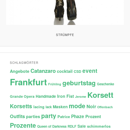
STRÜMPFE
SCHLAGWÖRTER
Catanzaro
event
Angebote
cocktail
CSD
Frankfurt
geburtstag
Geschenke
Frühling
Korsett
Iron Fist
Handmade
Grande Opera
Jerome
mode
Korsetts
Noir
lacing
Masken
lack
Offenbach
party
Outfits
Phaze
Prozent
parties
Patrice
Prozente
Sale
schimmerlos
Queen of Darkness
RDLF