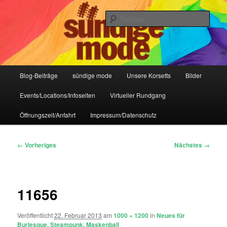
Zum
IHR Laden für Korsetts, Lifestyle-Mode, Club- und Dark-Wear seit 2004
primären
Such
Inhalt
springen
Sündige Mode Frankfurt
Hauptmenü
Blog-Beiträge
sündige mode
Unsere Korsetts
Bilder
Events/Locations/Infoseiten
Virtueller Rundgang
Öffnungszeit/Anfahrt
Impressum/Datenschutz
Bilder-
← Vorheriges
Nächstes →
Navigation
11656
Veröffentlicht
22. Februar 2013
am
1000 × 1200
in
Neues für
Burlesque, Steampunk, Maskenball