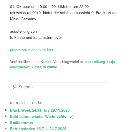
01. Oktober um 19:00 – 09. Oktober um 22:00
reinweiss ral 9010 -hinter der schönen aussicht 9, Frankfurt am
Main, Germany
ausstellung von
to kühne und katja ostermeyer
programm siehe bitte hier.
Veröffentlicht unter
Kunst
|
Verschlagwortet mit
ausstellung
,
katja
ostermeyer
,
kunst
,
to kühne
S
u
c
h
NEUESTE BEITRÄGE
e
Black Week 24.11. bis 29.11.2025
n
Bald schon wieder Weihnachten :-)
Spätsommer
Betriebsferien 15.7. – 24.7.2025