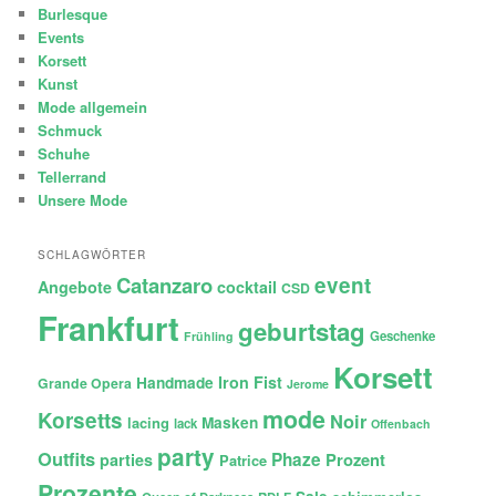
Burlesque
Events
Korsett
Kunst
Mode allgemein
Schmuck
Schuhe
Tellerrand
Unsere Mode
SCHLAGWÖRTER
Catanzaro
event
Angebote
cocktail
CSD
Frankfurt
geburtstag
Geschenke
Frühling
Korsett
Iron Fist
Handmade
Grande Opera
Jerome
mode
Korsetts
Noir
lacing
Masken
lack
Offenbach
party
Outfits
Phaze
Prozent
parties
Patrice
Prozente