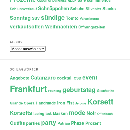
Sale
schimmerlos
Queen of Darkness
RDLF
Schnäppchen
Slacks
Schuhe
Silvester
Schlussverkauf
sündige
Sonntag
Tomto
SSV
Valentinstag
verkaufsoffen
Weihnachten
Öffnungszeiten
ARCHIV
Archiv
SCHLAGWÖRTER
Catanzaro
event
Angebote
cocktail
CSD
Frankfurt
geburtstag
Geschenke
Frühling
Korsett
Iron Fist
Handmade
Grande Opera
Jerome
mode
Korsetts
Noir
lacing
Masken
lack
Offenbach
party
Outfits
Phaze
Prozent
parties
Patrice