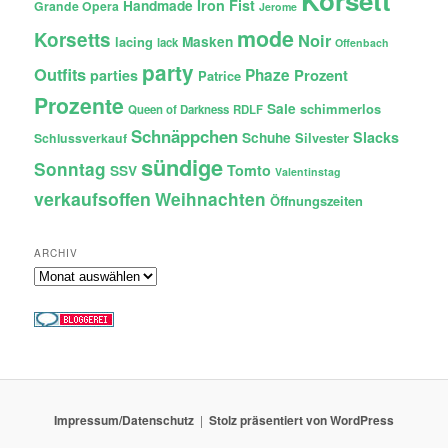
Korsett
Iron Fist
Handmade
Grande Opera
Jerome
mode
Korsetts
Noir
lacing
Masken
lack
Offenbach
party
Outfits
Phaze
Prozent
parties
Patrice
Prozente
Sale
schimmerlos
Queen of Darkness
RDLF
Schnäppchen
Slacks
Schuhe
Silvester
Schlussverkauf
sündige
Sonntag
Tomto
SSV
Valentinstag
verkaufsoffen
Weihnachten
Öffnungszeiten
ARCHIV
Archiv
Impressum/Datenschutz
Stolz präsentiert von WordPress