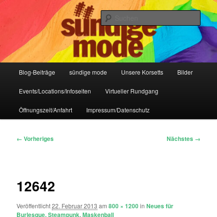
Zum
IHR Laden für Korsetts, Lifestyle-Mode, Club- und Dark-Wear seit 2004
primären
Such
Inhalt
springen
Sündige Mode Frankfurt
Hauptmenü
Blog-Beiträge
sündige mode
Unsere Korsetts
Bilder
Events/Locations/Infoseiten
Virtueller Rundgang
Öffnungszeit/Anfahrt
Impressum/Datenschutz
Bilder-
← Vorheriges
Nächstes →
Navigation
12642
Veröffentlicht
22. Februar 2013
am
800 × 1200
in
Neues für
Burlesque, Steampunk, Maskenball