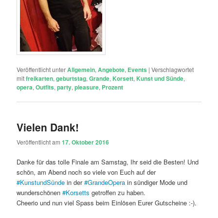
Veröffentlicht unter
Allgemein
,
Angebote
,
Events
|
Verschlagwortet
mit
freikarten
,
geburtstag
,
Grande
,
Korsett
,
Kunst und Sünde
,
opera
,
Outfits
,
party
,
pleasure
,
Prozent
Vielen Dank!
Veröffentlicht am
17. Oktober 2016
Danke für das tolle Finale am Samstag, Ihr seid die Besten! Und
schön, am Abend noch so viele von Euch auf der
#
KunstundSünde
in der
#
GrandeOpera
in sündiger Mode und
wunderschönen
#
Korsetts
getroffen zu haben.
Cheerio und nun viel Spass beim Einlösen Eurer Gutscheine :-).