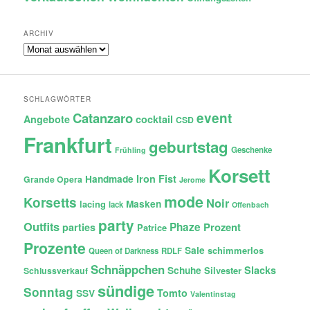
ARCHIV
Archiv
SCHLAGWÖRTER
Catanzaro
event
Angebote
cocktail
CSD
Frankfurt
geburtstag
Geschenke
Frühling
Korsett
Iron Fist
Handmade
Grande Opera
Jerome
mode
Korsetts
Noir
lacing
Masken
lack
Offenbach
party
Outfits
Phaze
Prozent
parties
Patrice
Prozente
Sale
schimmerlos
Queen of Darkness
RDLF
Schnäppchen
Slacks
Schuhe
Silvester
Schlussverkauf
sündige
Sonntag
Tomto
SSV
Valentinstag