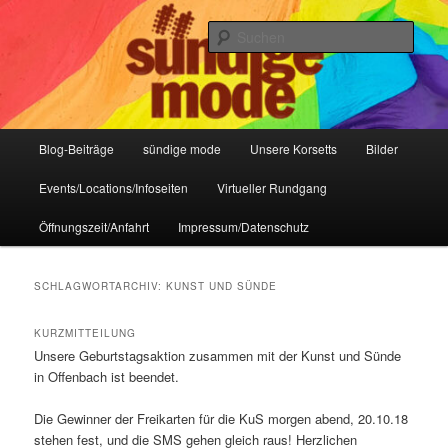
Zum
Zum
IHR Laden für Korsetts, Lifestyle-Mode, Club- und Dark-Wear seit 2004
primären
sekundären
Such
Inhalt
Inhalt
springen
springen
Sündige Mode Frankfurt
Hauptmenü
Blog-Beiträge
sündige mode
Unsere Korsetts
Bilder
Events/Locations/Infoseiten
Virtueller Rundgang
Öffnungszeit/Anfahrt
Impressum/Datenschutz
SCHLAGWORTARCHIV:
KUNST UND SÜNDE
KURZMITTEILUNG
Unsere Geburtstagsaktion zusammen mit der Kunst und Sünde
in Offenbach ist beendet.
Die Gewinner der Freikarten für die KuS morgen abend, 20.10.18
stehen fest, und die SMS gehen gleich raus! Herzlichen