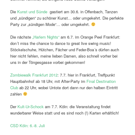
Die
Kunst und Sünde
gastiert am 30.6. in Offenbach, Tanzen
und „sündigen“ zu schöner Kunst… oder umgekehrt. Die perfekte
Party zur „sündigen Mode“… oder umgekehrt.
Die nächste
„Harlem Nights“
am 6.7. im Orange Peel Frankfurt:
don´t miss the chance to dance to great live swing music!
Stöckelschuhe, Hütchen, Fächer und Feder-Boa´s dürfen auch
hier nicht fehlen, meine lieben Damen, also schnell vorher bei
uns in der Töngesgasse vorbei gekommen!
Zombiewalk Frankfurt 2012
: 7.7. hier in Frankfurt, Treffpunkt
Hauptbahnhof ab 18 Uhr, mit After-Party im
Final Destination
Club
ab 22 Uhr, wobei Untote dort dann nur den halben Eintritt
zahlen
Der
Kult-Ur-Schock
am 7.7. Köln: die Veranstaltung findet
wunderbarer Weise statt und es sind noch (!) Karten erhältlich!
CSD Köln: 6.-8. Juli