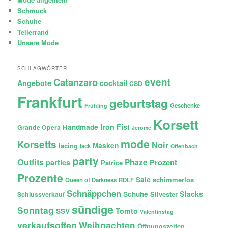
Schmuck
Schuhe
Tellerrand
Unsere Mode
SCHLAGWÖRTER
Catanzaro
event
Angebote
cocktail
CSD
Frankfurt
geburtstag
Geschenke
Frühling
Korsett
Iron Fist
Handmade
Grande Opera
Jerome
mode
Korsetts
Noir
lacing
Masken
lack
Offenbach
party
Outfits
Phaze
Prozent
parties
Patrice
Prozente
Sale
schimmerlos
Queen of Darkness
RDLF
Schnäppchen
Slacks
Schuhe
Silvester
Schlussverkauf
sündige
Sonntag
Tomto
SSV
Valentinstag
verkaufsoffen
Weihnachten
Öffnungszeiten