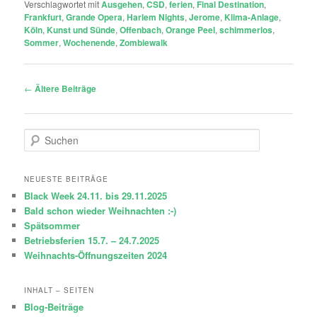
Verschlagwortet mit
Ausgehen
,
CSD
,
ferien
,
Final Destination
,
Frankfurt
,
Grande Opera
,
Harlem Nights
,
Jerome
,
Klima-Anlage
,
Köln
,
Kunst und Sünde
,
Offenbach
,
Orange Peel
,
schimmerlos
,
Sommer
,
Wochenende
,
Zombiewalk
Beitragsnavigation
←
Ältere Beiträge
S
u
c
h
NEUESTE BEITRÄGE
e
Black Week 24.11. bis 29.11.2025
n
Bald schon wieder Weihnachten :-)
Spätsommer
Betriebsferien 15.7. – 24.7.2025
Weihnachts-Öffnungszeiten 2024
INHALT – SEITEN
Blog-Beiträge