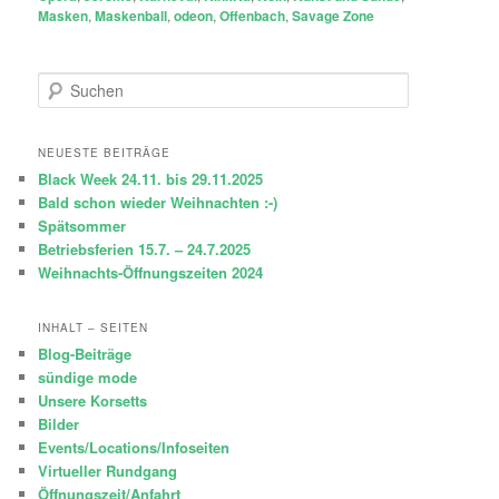
Masken
,
Maskenball
,
odeon
,
Offenbach
,
Savage Zone
S
u
c
h
NEUESTE BEITRÄGE
e
Black Week 24.11. bis 29.11.2025
n
Bald schon wieder Weihnachten :-)
Spätsommer
Betriebsferien 15.7. – 24.7.2025
Weihnachts-Öffnungszeiten 2024
INHALT – SEITEN
Blog-Beiträge
sündige mode
Unsere Korsetts
Bilder
Events/Locations/Infoseiten
Virtueller Rundgang
Öffnungszeit/Anfahrt