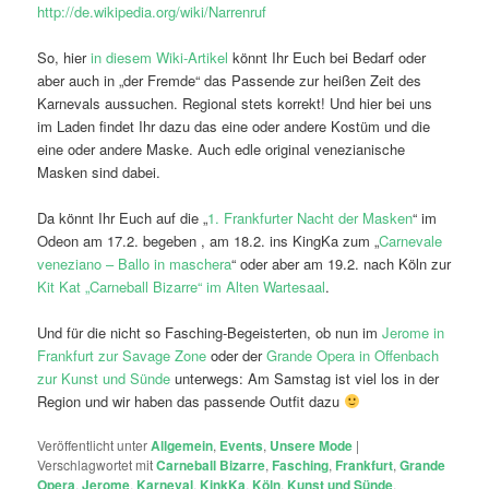
http://de.wikipedia.org/wiki/Narrenruf
So, hier
in diesem Wiki-Artikel
könnt Ihr Euch bei Bedarf oder
aber auch in „der Fremde“ das Passende zur heißen Zeit des
Karnevals aussuchen. Regional stets korrekt! Und hier bei uns
im Laden findet Ihr dazu das eine oder andere Kostüm und die
eine oder andere Maske. Auch edle original venezianische
Masken sind dabei.
Da könnt Ihr Euch auf die „
1. Frankfurter Nacht der Masken
“ im
Odeon am 17.2. begeben , am 18.2. ins KingKa zum „
Carnevale
veneziano – Ballo in maschera
“ oder aber am 19.2. nach Köln zur
Kit Kat „Carneball Bizarre“ im Alten Wartesaal
.
Und für die nicht so Fasching-Begeisterten, ob nun im
Jerome in
Frankfurt zur Savage Zone
oder der
Grande Opera in Offenbach
zur Kunst und Sünde
unterwegs: Am Samstag ist viel los in der
Region und wir haben das passende Outfit dazu
Veröffentlicht unter
Allgemein
,
Events
,
Unsere Mode
|
Verschlagwortet mit
Carneball Bizarre
,
Fasching
,
Frankfurt
,
Grande
Opera
,
Jerome
,
Karneval
,
KinkKa
,
Köln
,
Kunst und Sünde
,