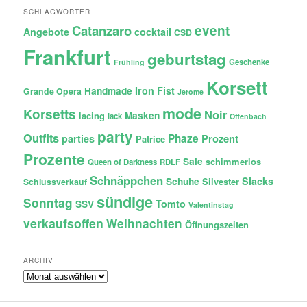
SCHLAGWÖRTER
Catanzaro
event
Angebote
cocktail
CSD
Frankfurt
geburtstag
Geschenke
Frühling
Korsett
Iron Fist
Handmade
Grande Opera
Jerome
mode
Korsetts
Noir
lacing
Masken
lack
Offenbach
party
Outfits
Phaze
Prozent
parties
Patrice
Prozente
Sale
schimmerlos
Queen of Darkness
RDLF
Schnäppchen
Slacks
Schuhe
Silvester
Schlussverkauf
sündige
Sonntag
Tomto
SSV
Valentinstag
verkaufsoffen
Weihnachten
Öffnungszeiten
ARCHIV
Archiv