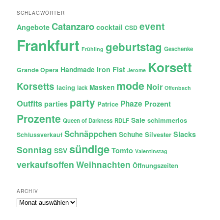
SCHLAGWÖRTER
Catanzaro
event
Angebote
cocktail
CSD
Frankfurt
geburtstag
Geschenke
Frühling
Korsett
Iron Fist
Handmade
Grande Opera
Jerome
mode
Korsetts
Noir
lacing
Masken
lack
Offenbach
party
Outfits
Phaze
Prozent
parties
Patrice
Prozente
Sale
schimmerlos
Queen of Darkness
RDLF
Schnäppchen
Slacks
Schuhe
Silvester
Schlussverkauf
sündige
Sonntag
Tomto
SSV
Valentinstag
verkaufsoffen
Weihnachten
Öffnungszeiten
ARCHIV
Archiv