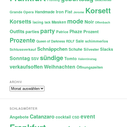
Korsett
Iron Fist
Handmade
Grande Opera
Jerome
mode
Korsetts
Noir
lacing
Masken
lack
Offenbach
party
Outfits
Phaze
Prozent
parties
Patrice
Prozente
Sale
schimmerlos
Queen of Darkness
RDLF
Schnäppchen
Slacks
Schuhe
Silvester
Schlussverkauf
sündige
Sonntag
Tomto
SSV
Valentinstag
verkaufsoffen
Weihnachten
Öffnungszeiten
ARCHIV
Archiv
SCHLAGWÖRTER
Catanzaro
event
Angebote
cocktail
CSD