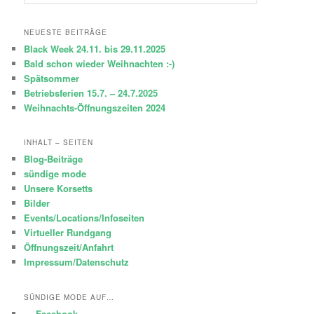
u
c
h
NEUESTE BEITRÄGE
e
Black Week 24.11. bis 29.11.2025
n
Bald schon wieder Weihnachten :-)
Spätsommer
Betriebsferien 15.7. – 24.7.2025
Weihnachts-Öffnungszeiten 2024
INHALT – SEITEN
Blog-Beiträge
sündige mode
Unsere Korsetts
Bilder
Events/Locations/Infoseiten
Virtueller Rundgang
Öffnungszeit/Anfahrt
Impressum/Datenschutz
SÜNDIGE MODE AUF…
… Facebook