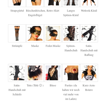
Strapsgürtel
Rüschenhöschen,
Retro-Skirt
Langes
Wetlook-Kleid
Engelsflügel
Spitzen-Kleid
Strümpfe
Maske
Feder-Maske
Spitzen-
Satin-
Handschuh
Handschuh mit
Raffung
Satin-
Tutu (Tütü 🙂 )
Bluse
Pasties (da
Kurz-Arm-
Handschuh mit
haben wir noch
Bolero
Schleife
viel mehr von
im Laden)