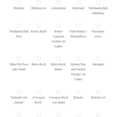
Hütchen
Hütchen rot
Armstulpen
Halsband
Netzhandschuh
mittellang
Netzhandschuh
kurzes Kleid
Bolero
Naht-Panties /
Fascinator
kurz
Langarm
Strumpfhose
weiss
(weitere im
Laden
Häkel für Fuss
Retro-Rock
Retro-Rock,
Spitzen-Top,
Strümpfe
oder Hand
hinten
auch andere
Designs im
Laden
Strümpfe mit
„Corsagen-
Corsagen-Rock
Zylinder
Zylinder rot
„Spinne“
Rock“
von hinten