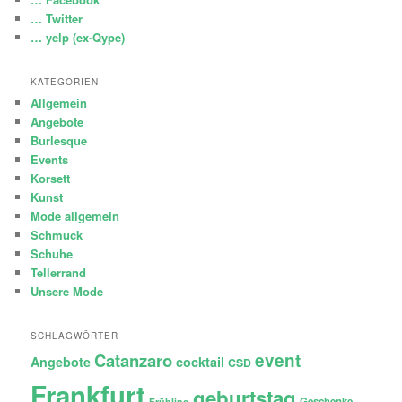
… Twitter
… yelp (ex-Qype)
KATEGORIEN
Allgemein
Angebote
Burlesque
Events
Korsett
Kunst
Mode allgemein
Schmuck
Schuhe
Tellerrand
Unsere Mode
SCHLAGWÖRTER
Catanzaro
event
Angebote
cocktail
CSD
Frankfurt
geburtstag
Geschenke
Frühling