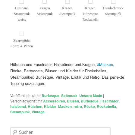
Halsband
Kragen
Kragen
Kragen
Handschmuck
Steampunk
Steampunk
Steampunk
Burlesque
Steampunk
weiss
Rockabella
Strapsgürtel
Spitze & Perlen
Hütchen und Fascinator, Halsbänder und Kragen,
#
Masken,
Röcke, Pettycoats, Blusen und Kleider für Rockebellas,
Steampunker, Burlesque, Vintage, Erotik und Retro. Das perfekte
Topping sozusagen.
Veröffentlicht unter
Burlesque
,
Schmuck
,
Unsere Mode
|
Verschlagwortet mit
Accessoires
,
Blusen
,
Burlesque
,
Fascinator
,
halsband
,
Hütchen
,
Kleider
,
Masken
,
retro
,
Röcke
,
Rockebella
,
Steampunk
,
Vintage
S