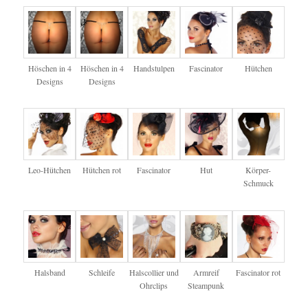
Höschen in 4
Höschen in 4
Handstulpen
Fascinator
Hütchen
Designs
Designs
Leo-Hütchen
Hütchen rot
Fascinator
Hut
Körper-
Schmuck
Halsband
Schleife
Halscollier und
Armreif
Fascinator rot
Ohrclips
Steampunk