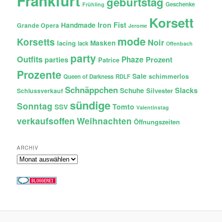
Frankfurt
geburtstag
Geschenke
Frühling
Korsett
Iron Fist
Handmade
Grande Opera
Jerome
mode
Korsetts
Noir
lacing
Masken
lack
Offenbach
party
Outfits
Phaze
Prozent
parties
Patrice
Prozente
Sale
schimmerlos
Queen of Darkness
RDLF
Schnäppchen
Slacks
Schuhe
Silvester
Schlussverkauf
sündige
Sonntag
Tomto
SSV
Valentinstag
verkaufsoffen
Weihnachten
Öffnungszeiten
ARCHIV
Archiv