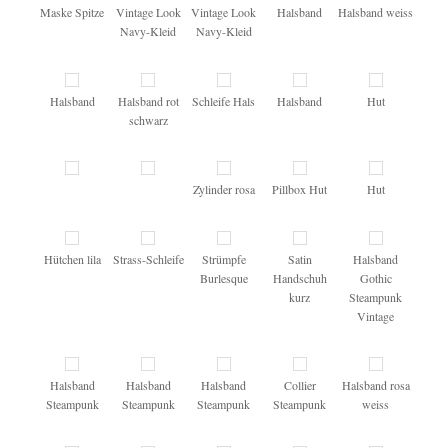
Maske Spitze
Vintage Look
Vintage Look
Halsband
Halsband weiss
Navy-Kleid
Navy-Kleid
Halsband
Halsband rot
Schleife Hals
Halsband
Hut
schwarz
Zylinder rosa
Pillbox Hut
Hut
Hütchen lila
Strass-Schleife
Strümpfe
Satin
Halsband
Burlesque
Handschuh
Gothic
kurz
Steampunk
Vintage
Halsband
Halsband
Halsband
Collier
Halsband rosa
Steampunk
Steampunk
Steampunk
Steampunk
weiss