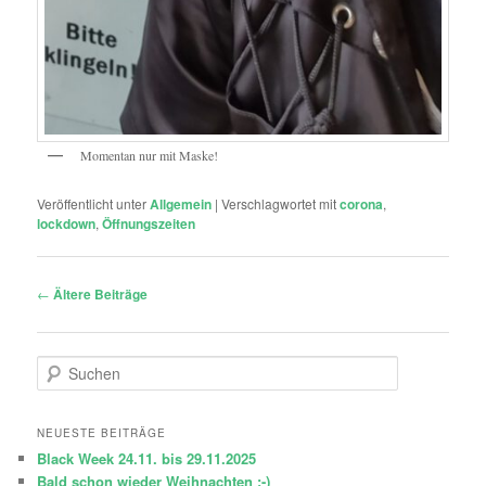
Momentan nur mit Maske!
Veröffentlicht unter
Allgemein
|
Verschlagwortet mit
corona
,
lockdown
,
Öffnungszeiten
Beitragsnavigation
←
Ältere Beiträge
S
u
c
h
NEUESTE BEITRÄGE
e
Black Week 24.11. bis 29.11.2025
n
Bald schon wieder Weihnachten :-)