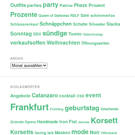
party
Outfits
Phaze
Prozent
parties
Patrice
Prozente
Sale
schimmerlos
Queen of Darkness
RDLF
Schnäppchen
Slacks
Schuhe
Silvester
Schlussverkauf
sündige
Sonntag
Tomto
SSV
Valentinstag
verkaufsoffen
Weihnachten
Öffnungszeiten
ARCHIV
Archiv
SCHLAGWÖRTER
Catanzaro
event
Angebote
cocktail
CSD
Frankfurt
geburtstag
Geschenke
Frühling
Korsett
Iron Fist
Handmade
Grande Opera
Jerome
mode
Korsetts
Noir
lacing
Masken
lack
Offenbach