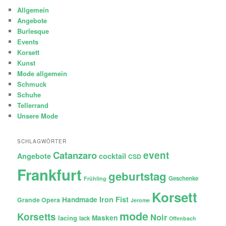
Allgemein
Angebote
Burlesque
Events
Korsett
Kunst
Mode allgemein
Schmuck
Schuhe
Tellerrand
Unsere Mode
SCHLAGWÖRTER
Catanzaro
event
Angebote
cocktail
CSD
Frankfurt
geburtstag
Geschenke
Frühling
Korsett
Iron Fist
Handmade
Grande Opera
Jerome
mode
Korsetts
Noir
lacing
Masken
lack
Offenbach