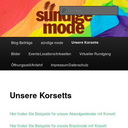
Zum
IHR Laden für Korsetts, Lifestyle-Mode, Club- und Dark-Wear seit 2004
primären
Such
Inhalt
springen
Sündige Mode Frankfurt
Hauptmenü
Unsere Korsetts
Blog-Beiträge
sündige mode
Bilder
Events/Locations/Infoseiten
Virtueller Rundgang
Öffnungszeit/Anfahrt
Impressum/Datenschutz
Unsere Korsetts
Hier finden Sie Beispiele für unsere Abendgarderobe mit Korsett
Hier finden Sie Beispiele für unsere Brautmode mit Korsett