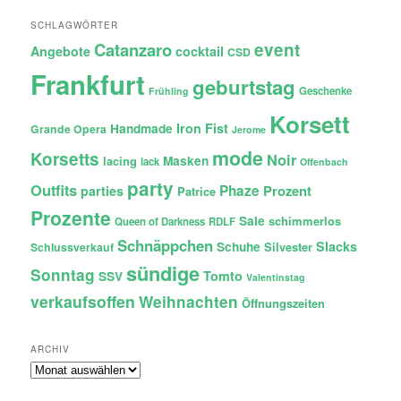
SCHLAGWÖRTER
Catanzaro
event
Angebote
cocktail
CSD
Frankfurt
geburtstag
Geschenke
Frühling
Korsett
Iron Fist
Handmade
Grande Opera
Jerome
mode
Korsetts
Noir
lacing
Masken
lack
Offenbach
party
Outfits
Phaze
Prozent
parties
Patrice
Prozente
Sale
schimmerlos
Queen of Darkness
RDLF
Schnäppchen
Slacks
Schuhe
Silvester
Schlussverkauf
sündige
Sonntag
Tomto
SSV
Valentinstag
verkaufsoffen
Weihnachten
Öffnungszeiten
ARCHIV
Archiv