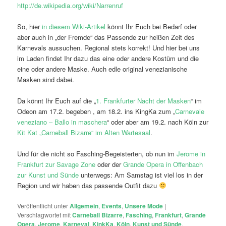
http://de.wikipedia.org/wiki/Narrenruf
So, hier
in diesem Wiki-Artikel
könnt Ihr Euch bei Bedarf oder
aber auch in „der Fremde“ das Passende zur heißen Zeit des
Karnevals aussuchen. Regional stets korrekt! Und hier bei uns
im Laden findet Ihr dazu das eine oder andere Kostüm und die
eine oder andere Maske. Auch edle original venezianische
Masken sind dabei.
Da könnt Ihr Euch auf die „
1. Frankfurter Nacht der Masken
“ im
Odeon am 17.2. begeben , am 18.2. ins KingKa zum „
Carnevale
veneziano – Ballo in maschera
“ oder aber am 19.2. nach Köln zur
Kit Kat „Carneball Bizarre“ im Alten Wartesaal
.
Und für die nicht so Fasching-Begeisterten, ob nun im
Jerome in
Frankfurt zur Savage Zone
oder der
Grande Opera in Offenbach
zur Kunst und Sünde
unterwegs: Am Samstag ist viel los in der
Region und wir haben das passende Outfit dazu
Veröffentlicht unter
Allgemein
,
Events
,
Unsere Mode
|
Verschlagwortet mit
Carneball Bizarre
,
Fasching
,
Frankfurt
,
Grande
Opera
,
Jerome
,
Karneval
,
KinkKa
,
Köln
,
Kunst und Sünde
,