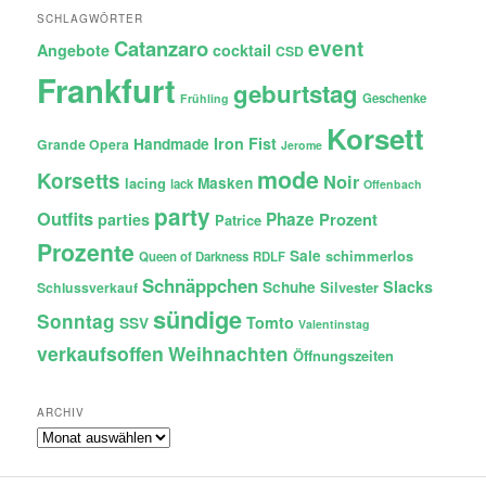
SCHLAGWÖRTER
Catanzaro
event
Angebote
cocktail
CSD
Frankfurt
geburtstag
Geschenke
Frühling
Korsett
Iron Fist
Handmade
Grande Opera
Jerome
mode
Korsetts
Noir
lacing
Masken
lack
Offenbach
party
Outfits
Phaze
Prozent
parties
Patrice
Prozente
Sale
schimmerlos
Queen of Darkness
RDLF
Schnäppchen
Slacks
Schuhe
Silvester
Schlussverkauf
sündige
Sonntag
Tomto
SSV
Valentinstag
verkaufsoffen
Weihnachten
Öffnungszeiten
ARCHIV
Archiv