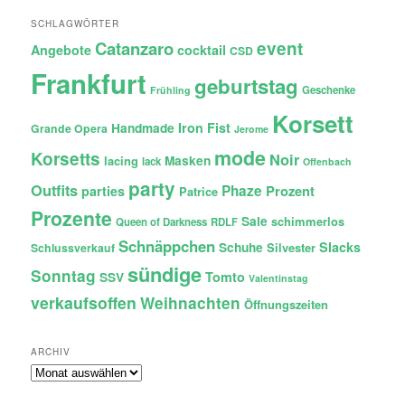
SCHLAGWÖRTER
Catanzaro
event
Angebote
cocktail
CSD
Frankfurt
geburtstag
Geschenke
Frühling
Korsett
Iron Fist
Handmade
Grande Opera
Jerome
mode
Korsetts
Noir
lacing
Masken
lack
Offenbach
party
Outfits
Phaze
Prozent
parties
Patrice
Prozente
Sale
schimmerlos
Queen of Darkness
RDLF
Schnäppchen
Slacks
Schuhe
Silvester
Schlussverkauf
sündige
Sonntag
Tomto
SSV
Valentinstag
verkaufsoffen
Weihnachten
Öffnungszeiten
ARCHIV
Archiv