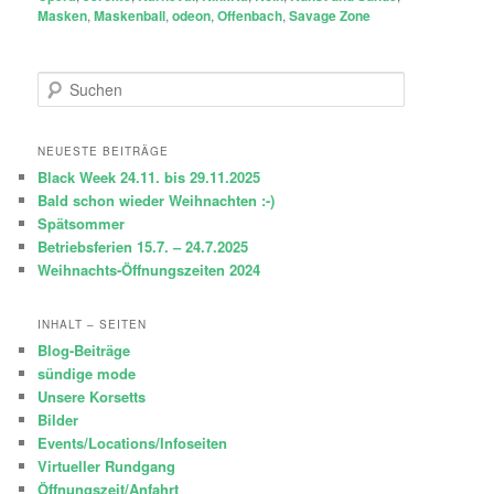
Masken
,
Maskenball
,
odeon
,
Offenbach
,
Savage Zone
S
u
c
h
NEUESTE BEITRÄGE
e
Black Week 24.11. bis 29.11.2025
n
Bald schon wieder Weihnachten :-)
Spätsommer
Betriebsferien 15.7. – 24.7.2025
Weihnachts-Öffnungszeiten 2024
INHALT – SEITEN
Blog-Beiträge
sündige mode
Unsere Korsetts
Bilder
Events/Locations/Infoseiten
Virtueller Rundgang
Öffnungszeit/Anfahrt