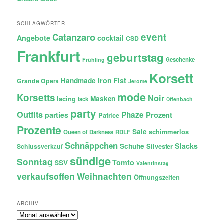
SCHLAGWÖRTER
Catanzaro
event
Angebote
cocktail
CSD
Frankfurt
geburtstag
Geschenke
Frühling
Korsett
Iron Fist
Handmade
Grande Opera
Jerome
mode
Korsetts
Noir
lacing
Masken
lack
Offenbach
party
Outfits
Phaze
Prozent
parties
Patrice
Prozente
Sale
schimmerlos
Queen of Darkness
RDLF
Schnäppchen
Slacks
Schuhe
Silvester
Schlussverkauf
sündige
Sonntag
Tomto
SSV
Valentinstag
verkaufsoffen
Weihnachten
Öffnungszeiten
ARCHIV
Archiv