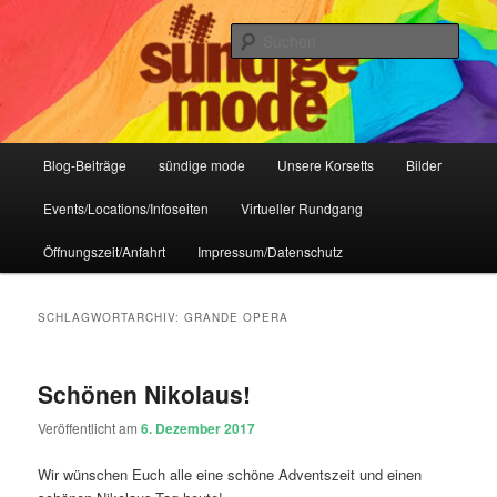
Zum
Zum
IHR Laden für Korsetts, Lifestyle-Mode, Club- und Dark-Wear seit 2004
primären
sekundären
Such
Inhalt
Inhalt
springen
springen
Sündige Mode Frankfurt
Hauptmenü
Blog-Beiträge
sündige mode
Unsere Korsetts
Bilder
Events/Locations/Infoseiten
Virtueller Rundgang
Öffnungszeit/Anfahrt
Impressum/Datenschutz
SCHLAGWORTARCHIV:
GRANDE OPERA
Schönen Nikolaus!
Veröffentlicht am
6. Dezember 2017
Wir wünschen Euch alle eine schöne Adventszeit und einen