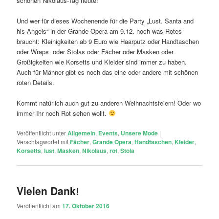
schönen Nikolaus-Tag heute!
Und wer für dieses Wochenende für die Party „Lust. Santa and
his Angels“ in der Grande Opera am 9.12. noch was Rotes
braucht: Kleinigkeiten ab 9 Euro wie Haarputz oder Handtaschen
oder Wraps oder Stolas oder Fächer oder Masken oder
Großigkeiten wie Korsetts und Kleider sind immer zu haben.
Auch für Männer gibt es noch das eine oder andere mit schönen
roten Details.
Kommt natürlich auch gut zu anderen Weihnachtsfeiern! Oder wo
immer Ihr noch Rot sehen wollt.
Veröffentlicht unter
Allgemein
,
Events
,
Unsere Mode
|
Verschlagwortet mit
Fächer
,
Grande Opera
,
Handtaschen
,
Kleider
,
Korsetts
,
lust
,
Masken
,
Nikolaus
,
rot
,
Stola
Vielen Dank!
Veröffentlicht am
17. Oktober 2016