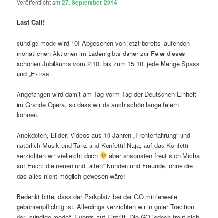
Veröffentlicht am
27. September 2014
Last Call!
sündige mode wird 10! Abgesehen von jetzt bereits laufenden
monatlichen Aktionen im Laden gibts daher zur Feier dieses
schönen Jubiläums vom 2.10. bis zum 15.10. jede Menge Spass
und „Extras“.
Angefangen wird damit am Tag vorm Tag der Deutschen Einheit
im Grande Opera, so dass wir da auch schön lange feiern
können.
Anekdoten, Bilder, Videos aus 10 Jahren „Fronterfahrung“ und
natürlich Musik und Tanz und Konfetti! Naja, auf das Konfetti
verzichten wir vielleicht doch
aber ansonsten freut sich Micha
auf Euch: die neuen und „alten“ Kunden und Freunde, ohne die
das alles nicht möglich gewesen wäre!
Bedenkt bitte, dass der Parkplatz bei der GO mittlerweile
gebührenpflichtig ist. Allerdings verzichten wir in guter Tradition
der „sündige mode“ -Events auf Eintritt. Die GO jedoch freut sich