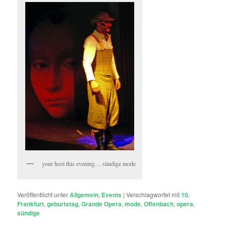
your host this evening… sündige mode
Veröffentlicht unter
Allgemein
,
Events
|
Verschlagwortet mit
10
,
Frankfurt
,
geburtstag
,
Grande Opera
,
mode
,
Offenbach
,
opera
,
sündige