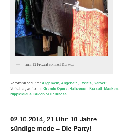
min. 12 Prozent auch auf Korsetts
Veröffentlicht unter
Allgemein
,
Angebote
,
Events
,
Korsett
|
Verschlagwortet mit
Grande Opera
,
Halloween
,
Korsett
,
Masken
,
Nippleicious
,
Queen of Darkness
02.10.2014, 21 Uhr: 10 Jahre
sündige mode – Die Party!