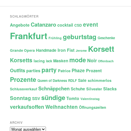
SCHLAGWÖRTER
Catanzaro
event
Angebote
cocktail
CSD
Frankfurt
geburtstag
Geschenke
Frühling
Korsett
Iron Fist
Handmade
Grande Opera
Jerome
mode
Korsetts
Noir
lacing
Masken
lack
Offenbach
party
Outfits
Phaze
Prozent
parties
Patrice
Prozente
Sale
schimmerlos
Queen of Darkness
RDLF
Schnäppchen
Slacks
Schuhe
Silvester
Schlussverkauf
sündige
Sonntag
Tomto
SSV
Valentinstag
verkaufsoffen
Weihnachten
Öffnungszeiten
ARCHIV
Archiv