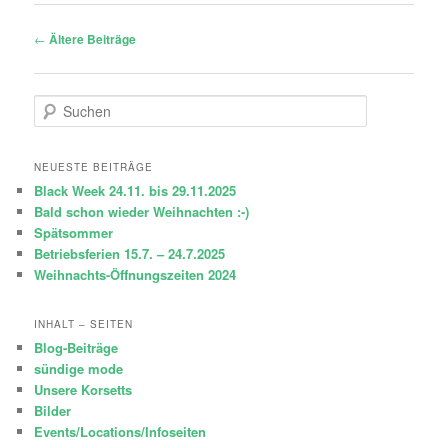
Beitragsnavigation
←
Ältere Beiträge
S
u
c
h
NEUESTE BEITRÄGE
e
Black Week 24.11. bis 29.11.2025
n
Bald schon wieder Weihnachten :-)
Spätsommer
Betriebsferien 15.7. – 24.7.2025
Weihnachts-Öffnungszeiten 2024
INHALT – SEITEN
Blog-Beiträge
sündige mode
Unsere Korsetts
Bilder
Events/Locations/Infoseiten