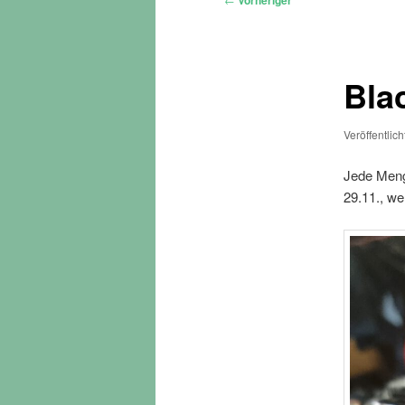
Vorheriger
Bla
Veröffentlic
Jede Men
29.11., we