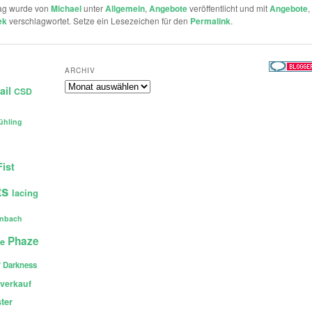
rag wurde von
Michael
unter
Allgemein
,
Angebote
veröffentlicht und mit
Angebote
,
ek
verschlagwortet. Setze ein Lesezeichen für den
Permalink
.
ARCHIV
Archiv
ail
CSD
ühling
Fist
ts
lacing
enbach
Phaze
ce
 Darkness
verkauf
ter