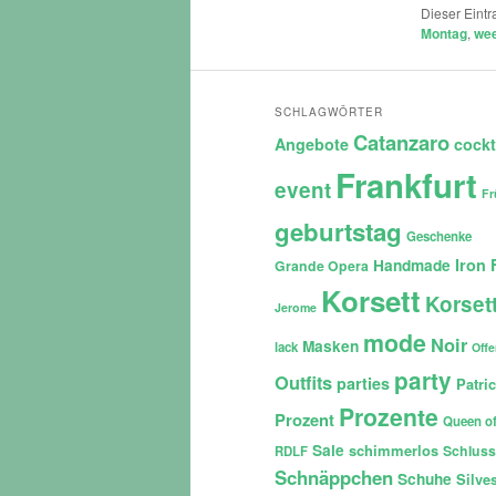
Dieser Eint
Montag
,
we
SCHLAGWÖRTER
Catanzaro
Angebote
cockt
Frankfurt
event
Fr
geburtstag
Geschenke
Iron 
Handmade
Grande Opera
Korsett
Korset
Jerome
mode
Noir
Masken
lack
Off
party
Outfits
parties
Patri
Prozente
Prozent
Queen of
Sale
schimmerlos
Schluss
RDLF
Schnäppchen
Schuhe
Silves