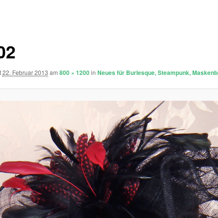
02
t
22. Februar 2013
am
800 × 1200
in
Neues für Burlesque, Steampunk, Maskenba