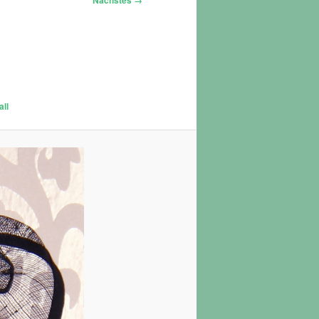
Nächstes →
ll