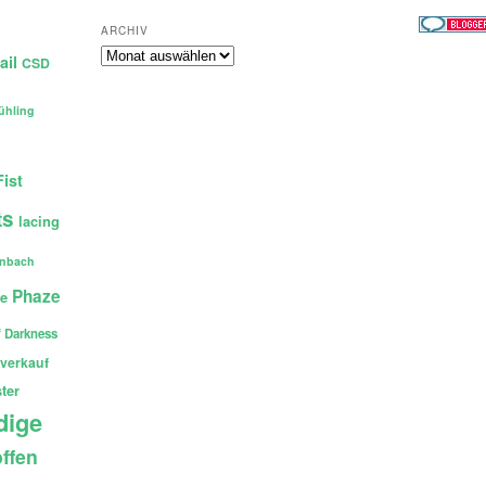
ARCHIV
Archiv
ail
CSD
ühling
Fist
ts
lacing
enbach
Phaze
ce
 Darkness
verkauf
ter
dige
ffen