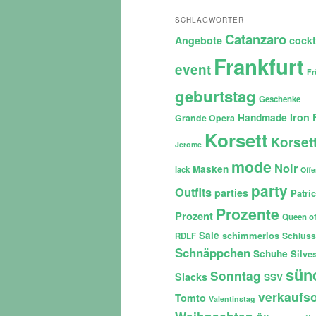
SCHLAGWÖRTER
Catanzaro
Angebote
cockt
Frankfurt
event
Fr
geburtstag
Geschenke
Iron 
Handmade
Grande Opera
Korsett
Korset
Jerome
mode
Noir
Masken
lack
Off
party
Outfits
parties
Patri
Prozente
Prozent
Queen of
Sale
schimmerlos
Schluss
RDLF
Schnäppchen
Schuhe
Silves
sün
Sonntag
Slacks
SSV
verkaufso
Tomto
Valentinstag