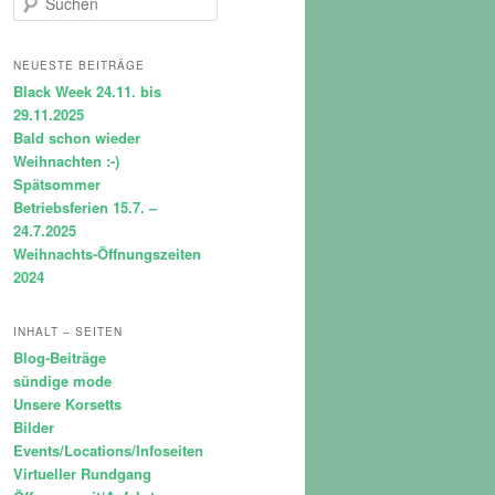
u
c
h
NEUESTE BEITRÄGE
e
Black Week 24.11. bis
n
29.11.2025
Bald schon wieder
Weihnachten :-)
Spätsommer
Betriebsferien 15.7. –
24.7.2025
Weihnachts-Öffnungszeiten
2024
INHALT – SEITEN
Blog-Beiträge
sündige mode
Unsere Korsetts
Bilder
Events/Locations/Infoseiten
Virtueller Rundgang