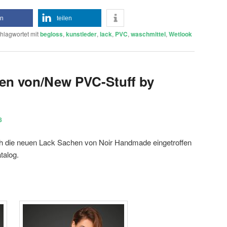
en
teilen
hlagwortet mit
begloss
,
kunstleder
,
lack
,
PVC
,
waschmittel
,
Wetlook
en von/New PVC-Stuff by
8
ich die neuen Lack Sachen von Noir Handmade eingetroffen
alog.