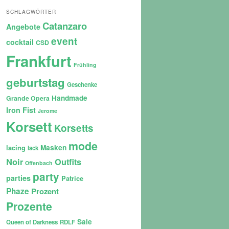
SCHLAGWÖRTER
Catanzaro
Angebote
event
cocktail
CSD
Frankfurt
Frühling
geburtstag
Geschenke
Handmade
Grande Opera
Iron Fist
Jerome
Korsett
Korsetts
mode
lacing
Masken
lack
Noir
Outfits
Offenbach
party
parties
Patrice
Phaze
Prozent
Prozente
Sale
Queen of Darkness
RDLF