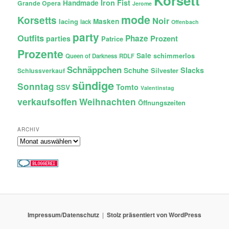
Korsett
Iron Fist
Handmade
Grande Opera
Jerome
mode
Korsetts
Noir
lacing
Masken
lack
Offenbach
party
Outfits
Phaze
Prozent
parties
Patrice
Prozente
Sale
schimmerlos
Queen of Darkness
RDLF
Schnäppchen
Slacks
Schuhe
Silvester
Schlussverkauf
sündige
Sonntag
Tomto
SSV
Valentinstag
verkaufsoffen
Weihnachten
Öffnungszeiten
ARCHIV
Archiv
Impressum/Datenschutz
Stolz präsentiert von WordPress