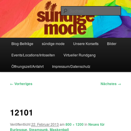
Zum
IHR Laden für Korsetts, Lifestyle-Mode, Club- und Dark-Wear seit 2004
primären
Such
Inhalt
springen
Sündige Mode Frankfurt
Hauptmenü
Blog-Beiträge
sündige mode
Unsere Korsetts
Bilder
Events/Locations/Infoseiten
Virtueller Rundgang
Öffnungszeit/Anfahrt
Impressum/Datenschutz
Bilder-
← Vorheriges
Nächstes →
Navigation
12101
Veröffentlicht
22. Februar 2013
am
800 × 1200
in
Neues für
Burlesque, Steampunk, Maskenball