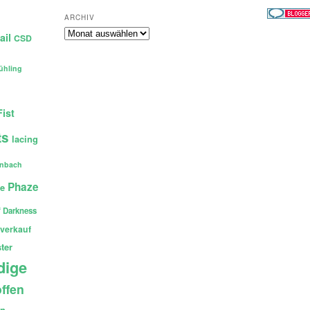
ARCHIV
Archiv
ail
CSD
ühling
Fist
ts
lacing
enbach
Phaze
ce
 Darkness
verkauf
ter
dige
ffen
en