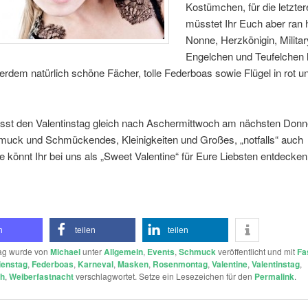
Kostümchen, für die letzte
müsstet Ihr Euch aber ran h
Nonne, Herzkönigin, Milita
Engelchen und Teufelchen 
rdem natürlich schöne Fächer, tolle Federboas sowie Flügel in rot un
sst den Valentinstag gleich nach Aschermittwoch am nächsten Donn
hmuck und Schmückendes, Kleinigkeiten und Großes, „notfalls“ auch
 könnt Ihr bei uns als „Sweet Valentine“ für Eure Liebsten entdecken
n
teilen
teilen
rag wurde von
Michael
unter
Allgemein
,
Events
,
Schmuck
veröffentlicht und mit
Fa
ienstag
,
Federboas
,
Karneval
,
Masken
,
Rosenmontag
,
Valentine
,
Valentinstag
,
ch
,
Weiberfastnacht
verschlagwortet. Setze ein Lesezeichen für den
Permalink
.