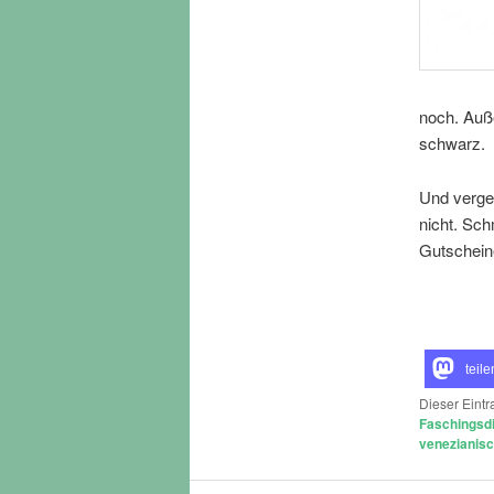
noch. Auße
schwarz.
Und verge
nicht. Sc
Gutscheine
teile
Dieser Eint
Faschingsd
venezianis