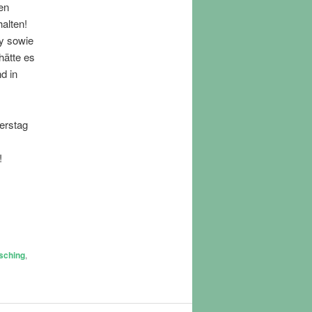
ren
alten!
ry sowie
hätte es
d in
erstag
!
sching
,