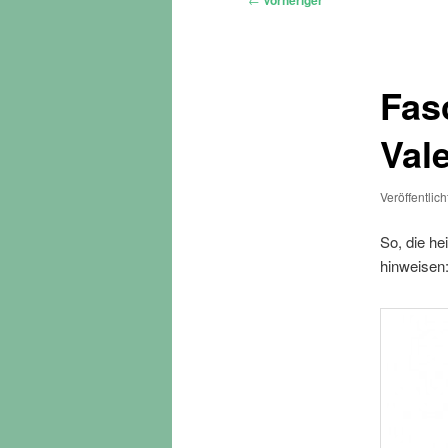
Vorheriger
Fas
Val
Veröffentlic
So, die he
hinweisen