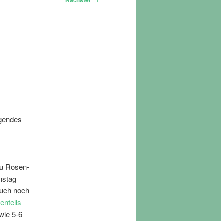
Nächster
lgendes
zu Rosen-
nstag
auch noch
enteils
wie 5-6