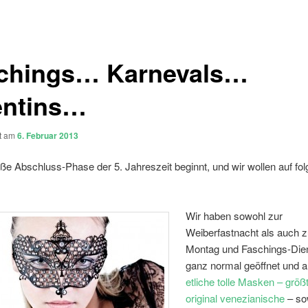
chings… Karnevals…
entins…
ht am
6. Februar 2013
iße Abschluss-Phase der 5. Jahreszeit beginnt, und wir wollen auf fo
:
Wir haben sowohl zur
Weiberfastnacht als auch 
Montag und Faschings-Die
ganz normal geöffnet und 
etliche tolle Masken – größt
original venezianische
– so