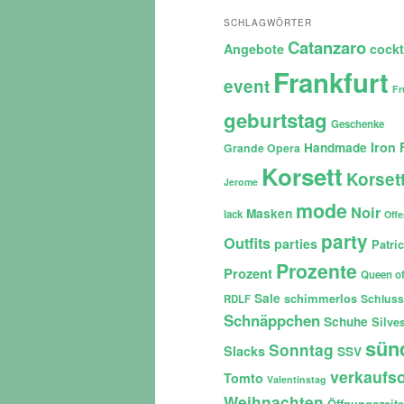
SCHLAGWÖRTER
Catanzaro
Angebote
cockt
Frankfurt
event
Fr
geburtstag
Geschenke
Iron 
Handmade
Grande Opera
Korsett
Korset
Jerome
mode
Noir
Masken
lack
Off
party
Outfits
parties
Patri
Prozente
Prozent
Queen of
Sale
schimmerlos
Schluss
RDLF
Schnäppchen
Schuhe
Silves
sün
Sonntag
Slacks
SSV
verkaufso
Tomto
Valentinstag
Weihnachten
Öffnungszeit