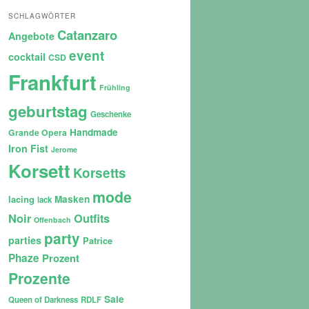
SCHLAGWÖRTER
Catanzaro
Angebote
event
cocktail
CSD
Frankfurt
Frühling
geburtstag
Geschenke
Handmade
Grande Opera
Iron Fist
Jerome
Korsett
Korsetts
mode
lacing
Masken
lack
Noir
Outfits
Offenbach
party
parties
Patrice
Phaze
Prozent
Prozente
Sale
Queen of Darkness
RDLF