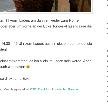
ns um 11 vorm Laden, um dann entweder zum Römer
, oder aber um vorne an der Ecke Tönges-/Hasengasse die
 14:30 – 15 Uhr zum Laden: auch in diesem Jahr endet die
aden!
selbst mitkommen, da ich allein im Laden sein werde. Aber
a auch was davon
eso direkt ums Eck!
ts
|
Verschlagwortet mit
CSD
,
Frankfurt
,
konstabler
,
Parade