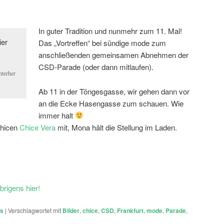
In guter Tradition und nunmehr zum 11. Mal!
Das „Vortreffen“ bei sündige mode zum
anschließenden gemeinsamen Abnehmen der
CSD-Parade (oder dann mitlaufen).
nterher
Ab 11 in der Töngesgasse, wir gehen dann vor
an die Ecke Hasengasse zum schauen. Wie
immer halt
Chicen
Chice Vera
mit, Mona hält die Stellung im Laden.
brigens hier!
ts
|
Verschlagwortet mit
Bilder
,
chice
,
CSD
,
Frankfurt
,
mode
,
Parade
,