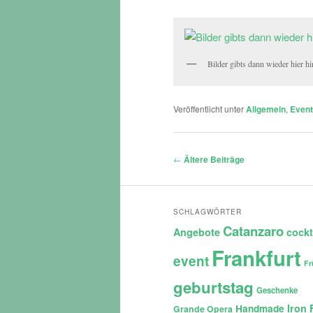
Bilder gibts dann wieder hier h
Veröffentlicht unter
Allgemein
,
Even
Beitragsnavigation
←
Ältere Beiträge
SCHLAGWÖRTER
Catanzaro
Angebote
cockt
Frankfurt
event
Fr
geburtstag
Geschenke
Iron 
Handmade
Grande Opera