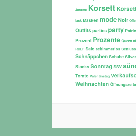
Korsett
Korset
Jerome
mode
Noir
Masken
lack
Off
party
Outfits
parties
Patri
Prozente
Prozent
Queen of
Sale
schimmerlos
Schluss
RDLF
Schnäppchen
Schuhe
Silves
sün
Sonntag
Slacks
SSV
verkaufso
Tomto
Valentinstag
Weihnachten
Öffnungszeit