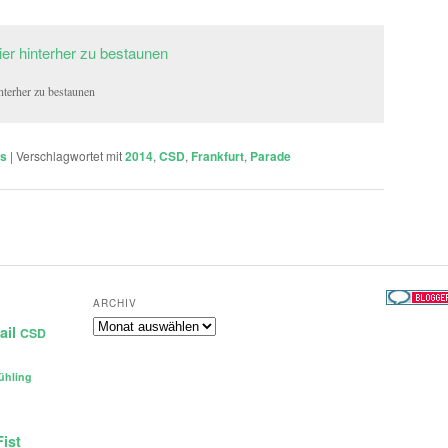
interher zu bestaunen
ts
|
Verschlagwortet mit
2014
,
CSD
,
Frankfurt
,
Parade
ARCHIV
Archiv
ail
CSD
ühling
Fist