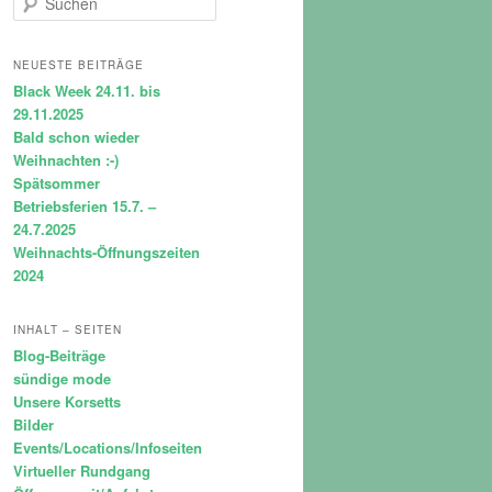
u
c
h
NEUESTE BEITRÄGE
e
Black Week 24.11. bis
n
29.11.2025
Bald schon wieder
Weihnachten :-)
Spätsommer
Betriebsferien 15.7. –
24.7.2025
Weihnachts-Öffnungszeiten
2024
INHALT – SEITEN
Blog-Beiträge
sündige mode
Unsere Korsetts
Bilder
Events/Locations/Infoseiten
Virtueller Rundgang