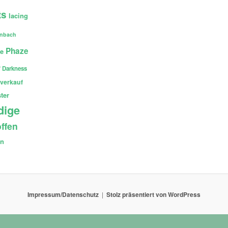
ts
lacing
enbach
Phaze
ce
 Darkness
verkauf
ter
dige
ffen
en
Impressum/Datenschutz
Stolz präsentiert von WordPress