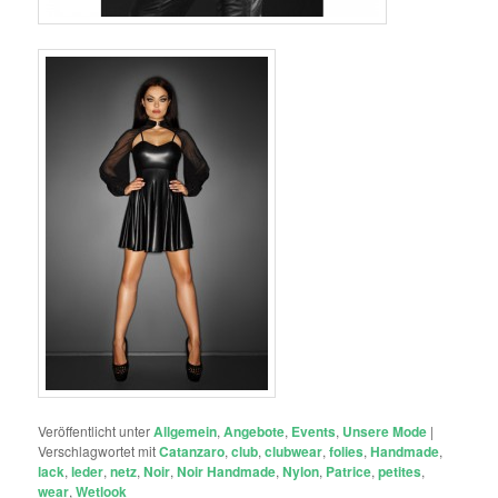
Veröffentlicht unter
Allgemein
,
Angebote
,
Events
,
Unsere Mode
|
Verschlagwortet mit
Catanzaro
,
club
,
clubwear
,
folies
,
Handmade
,
lack
,
leder
,
netz
,
Noir
,
Noir Handmade
,
Nylon
,
Patrice
,
petites
,
wear
,
Wetlook