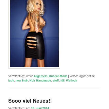
Veröffentlicht unter
Allgemein
,
Unsere Mode
|
Verschlagwortet mit
lack
,
neu
,
Noir
,
Noir Handmade
,
stoff
,
tüll
,
Wetlook
Sooo viel Neues!!
Veröffentlicht am
18. Juni 2014