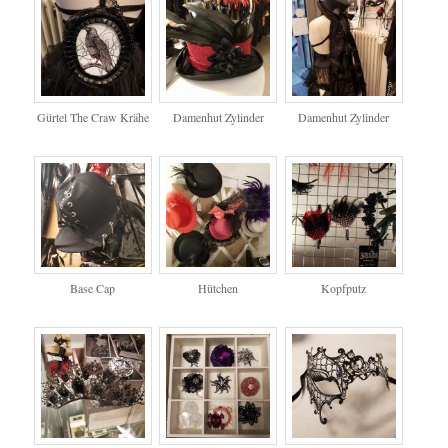
Gürtel The Craw Krähe
Damenhut Zylinder
Damenhut Zylinder
Base Cap
Hütchen
Kopfputz