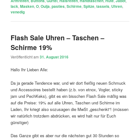
Armreifen
,
Buttons
,
Gürtel
,
Halsreifen
,
Handtaschen
,
Hüte
,
Jabot
,
lack
,
Masken
,
O
,
Ouija
,
pasties
,
Schirme
,
Spitze
,
tassels
,
Uhren
,
venedig
Flash Sale Uhren – Taschen –
Schirme 19%
Veröffentlicht am
31. August 2016
Hallo Ihr Lieben Alle:
Da ja gerade Tendence war, und wir dort fleißig neuen Schmuck
und Accessoires bestellt haben (z.b. von etnox, Vogler, sticky
jam und PechKeks), gibt es ein bisschen Flash Sale mäßig was
auf die Preise: 19% auf alle Uhren, Taschen und Schirme im
Laden, Ihr kriegt also sozusagen die MwSt „geschenkt“! (müssen
wir natürlich trotzdem abdrücken, es wird halt nur für Euch
günstiger)
Das Ganze gibt es aber nur die nächsten gut 30 Stunden so