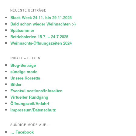
c
h
NEUESTE BEITRÄGE
e
Black Week 24.11. bis 29.11.2025
n
Bald schon wieder Weihnachten :-)
Spätsommer
Betriebsferien 15.7. – 24.7.2025
Weihnachts-Öffnungszeiten 2024
INHALT – SEITEN
Blog-Beiträge
sündige mode
Unsere Korsetts
Bilder
Events/Locations/Infoseiten
Virtueller Rundgang
Öffnungszeit/Anfahrt
Impressum/Datenschutz
SÜNDIGE MODE AUF…
… Facebook