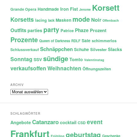
Korsett
Iron Fist
Handmade
Grande Opera
Jerome
mode
Korsetts
Noir
lacing
Masken
lack
Offenbach
party
Outfits
Phaze
Prozent
parties
Patrice
Prozente
Sale
schimmerlos
Queen of Darkness
RDLF
Schnäppchen
Slacks
Schuhe
Silvester
Schlussverkauf
sündige
Sonntag
Tomto
SSV
Valentinstag
verkaufsoffen
Weihnachten
Öffnungszeiten
ARCHIV
Archiv
SCHLAGWÖRTER
Catanzaro
event
Angebote
cocktail
CSD
Frankfurt
geburtstag
Geschenke
Frühling