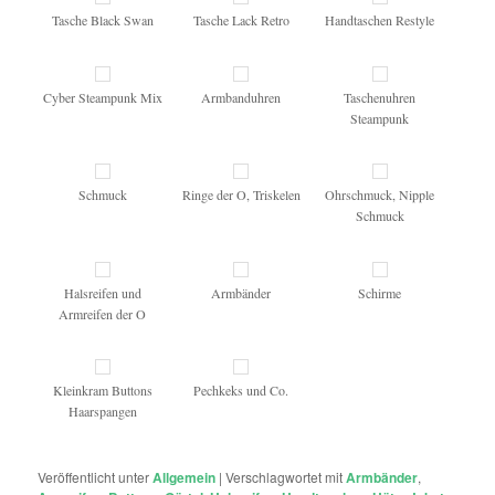
Tasche Black Swan
Tasche Lack Retro
Handtaschen Restyle
Cyber Steampunk Mix
Armbanduhren
Taschenuhren
Steampunk
Schmuck
Ringe der O, Triskelen
Ohrschmuck, Nipple
Schmuck
Halsreifen und
Armbänder
Schirme
Armreifen der O
Kleinkram Buttons
Pechkeks und Co.
Haarspangen
Veröffentlicht unter
Allgemein
|
Verschlagwortet mit
Armbänder
,