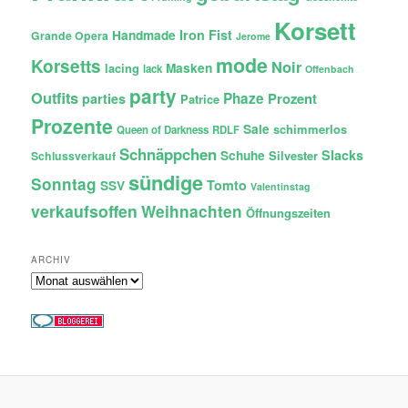
Korsett
Iron Fist
Handmade
Grande Opera
Jerome
mode
Korsetts
Noir
lacing
Masken
lack
Offenbach
party
Outfits
Phaze
Prozent
parties
Patrice
Prozente
Sale
schimmerlos
Queen of Darkness
RDLF
Schnäppchen
Slacks
Schuhe
Silvester
Schlussverkauf
sündige
Sonntag
Tomto
SSV
Valentinstag
verkaufsoffen
Weihnachten
Öffnungszeiten
ARCHIV
Archiv