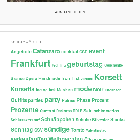
ARMBANDUHREN
SCHLAGWÖRTER
Catanzaro
event
Angebote
cocktail
CSD
Frankfurt
geburtstag
Geschenke
Frühling
Korsett
Iron Fist
Handmade
Grande Opera
Jerome
mode
Korsetts
Noir
lacing
Masken
lack
Offenbach
party
Outfits
Phaze
Prozent
parties
Patrice
Prozente
Sale
schimmerlos
Queen of Darkness
RDLF
Schnäppchen
Slacks
Schuhe
Silvester
Schlussverkauf
sündige
Sonntag
Tomto
SSV
Valentinstag
verkaufsoffen
Weihnachten
Öffnungszeiten