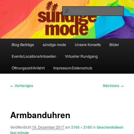
Zum
IHR Laden für Korsetts, Lifestyle-Mode, Club- und Dark-Wear seit 2004
primären
Such
Inhalt
springen
Sündige Mode Frankfurt
Hauptmenü
Blog-Beiträge
sündige mode
Unsere Korsetts
Bilder
Events/Locations/Infoseiten
Virtueller Rundgang
Öffnungszeit/Anfahrt
Impressum/Datenschutz
Bilder-
← Vorheriges
Nächstes →
Navigation
Armbanduhren
Veröffentlicht
19. Dezember 2017
am
2160 × 2160
in
Geschenkideen
last minute