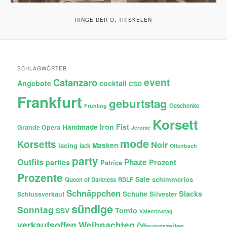
RINGE DER O, TRISKELEN
SCHLAGWÖRTER
Catanzaro
event
Angebote
cocktail
CSD
Frankfurt
geburtstag
Geschenke
Frühling
Korsett
Iron Fist
Handmade
Grande Opera
Jerome
mode
Korsetts
Noir
lacing
Masken
lack
Offenbach
party
Outfits
Phaze
Prozent
parties
Patrice
Prozente
Sale
schimmerlos
Queen of Darkness
RDLF
Schnäppchen
Slacks
Schuhe
Silvester
Schlussverkauf
sündige
Sonntag
Tomto
SSV
Valentinstag
verkaufsoffen
Weihnachten
Öffnungszeiten