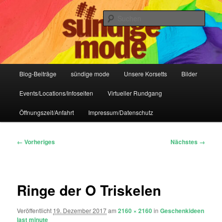
Zum
IHR Laden für Korsetts, Lifestyle-Mode, Club- und Dark-Wear seit 2004
primären
Such
Inhalt
springen
Sündige Mode Frankfurt
Hauptmenü
Blog-Beiträge
sündige mode
Unsere Korsetts
Bilder
Events/Locations/Infoseiten
Virtueller Rundgang
Öffnungszeit/Anfahrt
Impressum/Datenschutz
Bilder-
← Vorheriges
Nächstes →
Navigation
Ringe der O Triskelen
Veröffentlicht
19. Dezember 2017
am
2160 × 2160
in
Geschenkideen
last minute