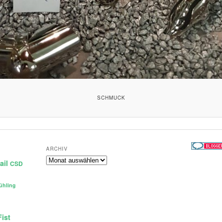
SCHMUCK
ARCHIV
Archiv
ail
CSD
ühling
Fist