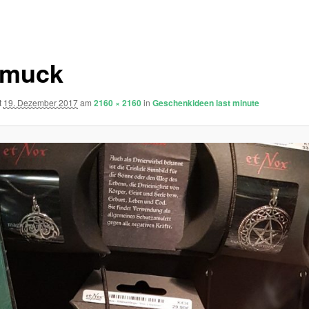
hmuck
t
19. Dezember 2017
am
2160 × 2160
in
Geschenkideen last minute