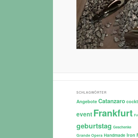
SCHLAGWÖRTER
Catanzaro
Angebote
cockt
Frankfurt
event
Fr
geburtstag
Geschenke
Iron 
Handmade
Grande Opera