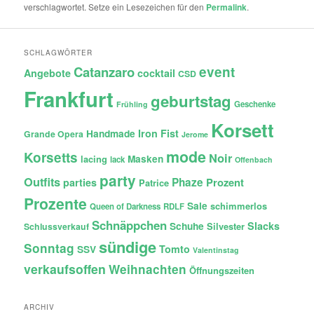
verschlagwortet. Setze ein Lesezeichen für den
Permalink
.
SCHLAGWÖRTER
Catanzaro
event
Angebote
cocktail
CSD
Frankfurt
geburtstag
Geschenke
Frühling
Korsett
Iron Fist
Handmade
Grande Opera
Jerome
mode
Korsetts
Noir
lacing
Masken
lack
Offenbach
party
Outfits
Phaze
Prozent
parties
Patrice
Prozente
Sale
schimmerlos
Queen of Darkness
RDLF
Schnäppchen
Slacks
Schuhe
Silvester
Schlussverkauf
sündige
Sonntag
Tomto
SSV
Valentinstag
verkaufsoffen
Weihnachten
Öffnungszeiten
ARCHIV