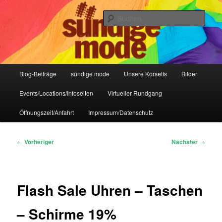
Zum
IHR Laden für Korsetts, Lifestyle-Mode, Club- und Dark-Wear seit 2004
primären
Such
Inhalt
springen
Sündige Mode Frankfurt
Hauptmenü
Blog-Beiträge
sündige mode
Unsere Korsetts
Bilder
Events/Locations/Infoseiten
Virtueller Rundgang
Öffnungszeit/Anfahrt
Impressum/Datenschutz
Beitragsnavigation
←
Vorheriger
Nächster
→
Flash Sale Uhren – Taschen
– Schirme 19%