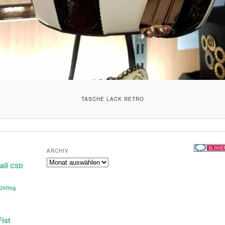
TASCHE LACK RETRO
ARCHIV
Archiv
ail
CSD
ühling
Fist