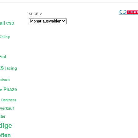
ARCHIV
Archiv
ail
CSD
ühling
Fist
ts
lacing
enbach
Phaze
ce
 Darkness
verkauf
ter
dige
ffen