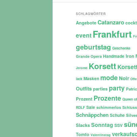
SCHLAGWÖRTER
Catanzaro
Angebote
cockt
Frankfurt
event
Fr
geburtstag
Geschenke
Iron 
Handmade
Grande Opera
Korsett
Korset
Jerome
mode
Noir
Masken
lack
Off
party
Outfits
parties
Patri
Prozente
Prozent
Queen of
Sale
schimmerlos
Schluss
RDLF
Schnäppchen
Schuhe
Silves
sün
Sonntag
Slacks
SSV
verkaufso
Tomto
Valentinstag