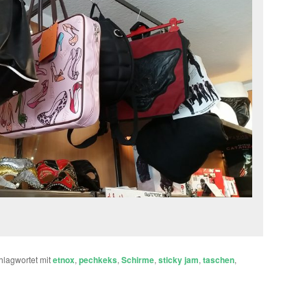
hlagwortet mit
etnox
,
pechkeks
,
Schirme
,
sticky jam
,
taschen
,