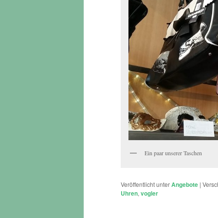
Ein paar unserer Taschen
Veröffentlicht unter
Angebote
|
Versc
Uhren
,
vogler