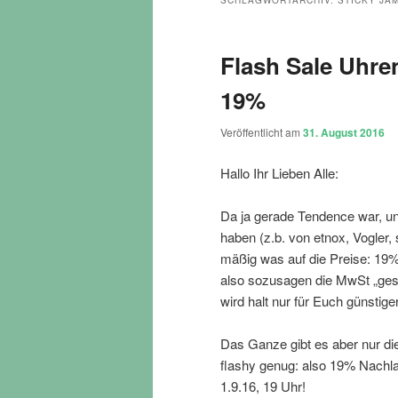
SCHLAGWORTARCHIV:
STICKY JA
Flash Sale Uhre
19%
Veröffentlicht am
31. August 2016
Hallo Ihr Lieben Alle:
Da ja gerade Tendence war, un
haben (z.b. von etnox, Vogler,
mäßig was auf die Preise: 19%
also sozusagen die MwSt „gesc
wird halt nur für Euch günstige
Das Ganze gibt es aber nur die
flashy genug: also 19% Nachl
1.9.16, 19 Uhr!