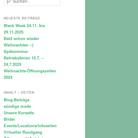
u
c
h
NEUESTE BEITRÄGE
e
Black Week 24.11. bis
n
29.11.2025
Bald schon wieder
Weihnachten :-)
Spätsommer
Betriebsferien 15.7. –
24.7.2025
Weihnachts-Öffnungszeiten
2024
INHALT – SEITEN
Blog-Beiträge
sündige mode
Unsere Korsetts
Bilder
Events/Locations/Infoseiten
Virtueller Rundgang