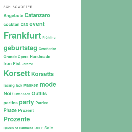
SCHLAGWÖRTER
Catanzaro
Angebote
event
cocktail
CSD
Frankfurt
Frühling
geburtstag
Geschenke
Handmade
Grande Opera
Iron Fist
Jerome
Korsett
Korsetts
mode
lacing
Masken
lack
Noir
Outfits
Offenbach
party
parties
Patrice
Phaze
Prozent
Prozente
Sale
Queen of Darkness
RDLF