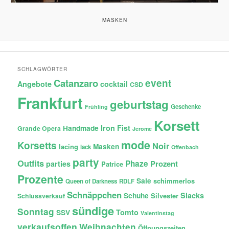
MASKEN
SCHLAGWÖRTER
Catanzaro
event
Angebote
cocktail
CSD
Frankfurt
geburtstag
Geschenke
Frühling
Korsett
Iron Fist
Handmade
Grande Opera
Jerome
mode
Korsetts
Noir
lacing
Masken
lack
Offenbach
party
Outfits
Phaze
Prozent
parties
Patrice
Prozente
Sale
schimmerlos
Queen of Darkness
RDLF
Schnäppchen
Slacks
Schuhe
Silvester
Schlussverkauf
sündige
Sonntag
Tomto
SSV
Valentinstag
verkaufsoffen
Weihnachten
Öffnungszeiten