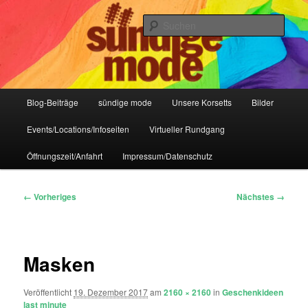
Zum
IHR Laden für Korsetts, Lifestyle-Mode, Club- und Dark-Wear seit 2004
primären
Such
Inhalt
springen
Sündige Mode Frankfurt
Hauptmenü
Blog-Beiträge
sündige mode
Unsere Korsetts
Bilder
Events/Locations/Infoseiten
Virtueller Rundgang
Öffnungszeit/Anfahrt
Impressum/Datenschutz
Bilder-
← Vorheriges
Nächstes →
Navigation
Masken
Veröffentlicht
19. Dezember 2017
am
2160 × 2160
in
Geschenkideen
last minute