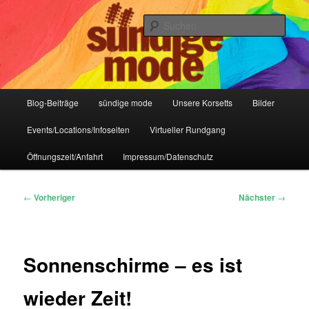
Zum
IHR Laden für Korsetts, Lifestyle-Mode, Club- und Dark-Wear seit 2004
primären
Such
Inhalt
springen
Sündige Mode Frankfurt
Hauptmenü
Blog-Beiträge
sündige mode
Unsere Korsetts
Bilder
Events/Locations/Infoseiten
Virtueller Rundgang
Öffnungszeit/Anfahrt
Impressum/Datenschutz
Beitragsnavigation
←
Vorheriger
Nächster
→
Sonnenschirme – es ist
wieder Zeit!