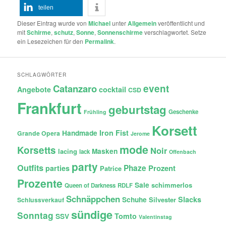
teilen
Dieser Eintrag wurde von
Michael
unter
Allgemein
veröffentlicht und
mit
Schirme
,
schutz
,
Sonne
,
Sonnenschirme
verschlagwortet. Setze
ein Lesezeichen für den
Permalink
.
SCHLAGWÖRTER
Catanzaro
event
Angebote
cocktail
CSD
Frankfurt
geburtstag
Geschenke
Frühling
Korsett
Iron Fist
Handmade
Grande Opera
Jerome
mode
Korsetts
Noir
lacing
Masken
lack
Offenbach
party
Outfits
Phaze
Prozent
parties
Patrice
Prozente
Sale
schimmerlos
Queen of Darkness
RDLF
Schnäppchen
Slacks
Schuhe
Silvester
Schlussverkauf
sündige
Sonntag
Tomto
SSV
Valentinstag