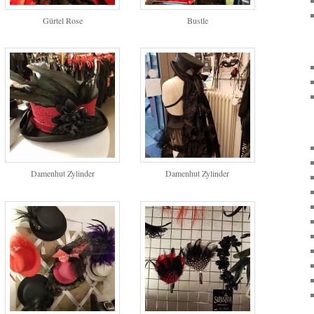
Gürtel Rose
Bustle
Damenhut Zylinder
Damenhut Zylinder