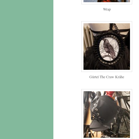
Wrap
Gürtel The Craw Krähe