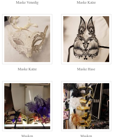
Maske Venedig
Maske Katze
Maske Katze
Maske Hase
Masken
Masken