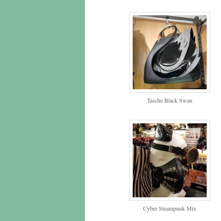
Tasche Black Swan
Cyber Steampunk Mix