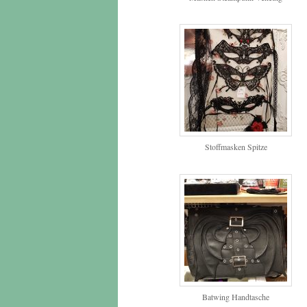
Stoffmasken Spitze
Batwing Handtasche