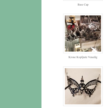
Base Cap
Krone Kopfputz Venedig