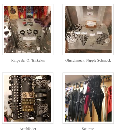
Ringe der O, Triskelen
Ohrschmuck, Nipple Schmuck
Armbänder
Schirme