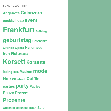
SCHLAGWÖRTER
Catanzaro
Angebote
event
cocktail
CSD
Frankfurt
Frühling
geburtstag
Geschenke
Handmade
Grande Opera
Iron Fist
Jerome
Korsett
Korsetts
mode
lacing
Masken
lack
Noir
Outfits
Offenbach
party
parties
Patrice
Phaze
Prozent
Prozente
Sale
Queen of Darkness
RDLF