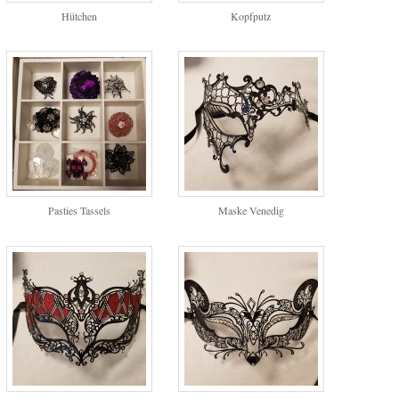
Hütchen
Kopfputz
Pasties Tassels
Maske Venedig