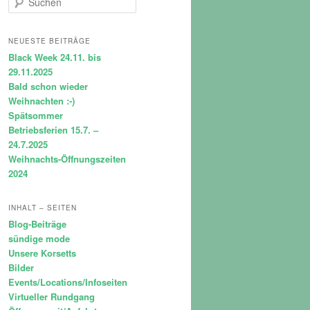
u
c
h
NEUESTE BEITRÄGE
e
Black Week 24.11. bis
n
29.11.2025
Bald schon wieder
Weihnachten :-)
Spätsommer
Betriebsferien 15.7. –
24.7.2025
Weihnachts-Öffnungszeiten
2024
INHALT – SEITEN
Blog-Beiträge
sündige mode
Unsere Korsetts
Bilder
Events/Locations/Infoseiten
Virtueller Rundgang