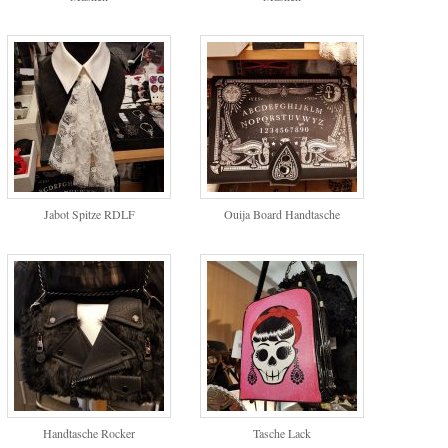
Jabot Spitze RDLF
Ouija Board Handtasche
Handtasche Rocker
Tasche Lack