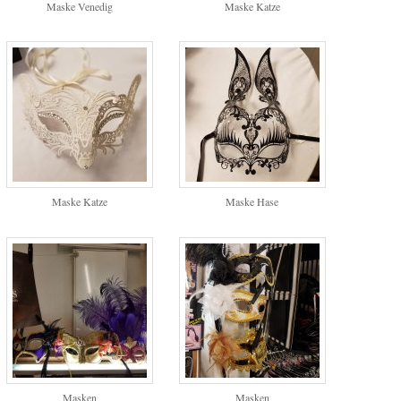
Maske Venedig
Maske Katze
Maske Katze
Maske Hase
Masken
Masken