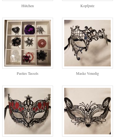
Hütchen
Kopfputz
Pasties Tassels
Maske Venedig