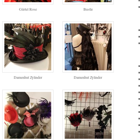
Gürtel Rose
Bustle
Damenhut Zylinder
Damenhut Zylinder