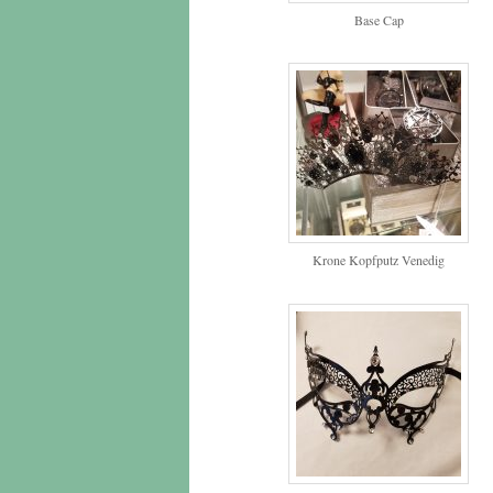
Base Cap
Krone Kopfputz Venedig