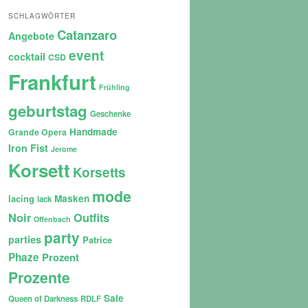
SCHLAGWÖRTER
Catanzaro
Angebote
event
cocktail
CSD
Frankfurt
Frühling
geburtstag
Geschenke
Handmade
Grande Opera
Iron Fist
Jerome
Korsett
Korsetts
mode
lacing
Masken
lack
Noir
Outfits
Offenbach
party
parties
Patrice
Phaze
Prozent
Prozente
Sale
Queen of Darkness
RDLF