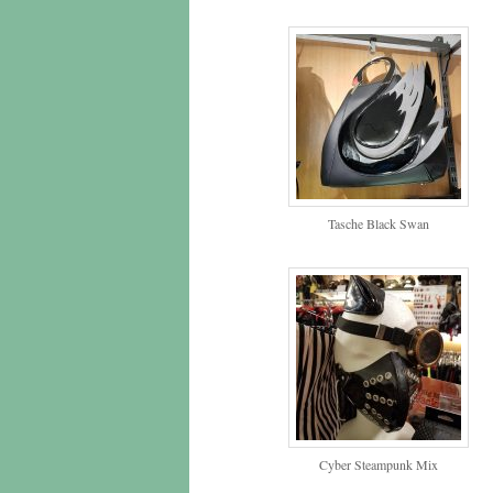
Tasche Black Swan
Cyber Steampunk Mix