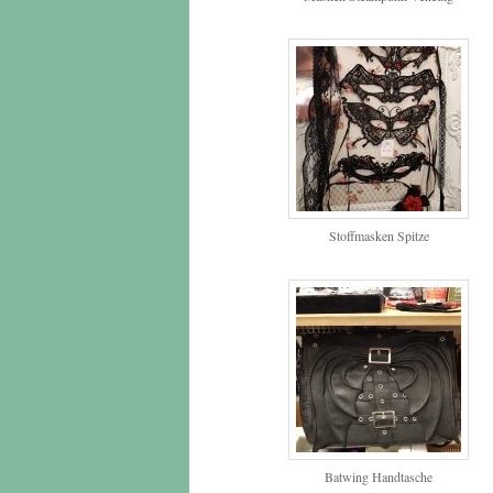
Stoffmasken Spitze
Batwing Handtasche