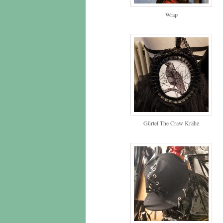
Wrap
Gürtel The Craw Krähe