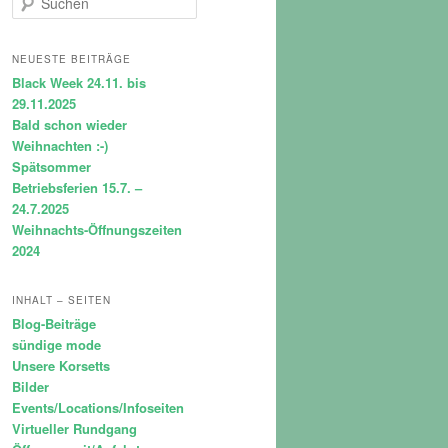
u
c
h
NEUESTE BEITRÄGE
e
Black Week 24.11. bis
n
29.11.2025
Bald schon wieder
Weihnachten :-)
Spätsommer
Betriebsferien 15.7. –
24.7.2025
Weihnachts-Öffnungszeiten
2024
INHALT – SEITEN
Blog-Beiträge
sündige mode
Unsere Korsetts
Bilder
Events/Locations/Infoseiten
Virtueller Rundgang