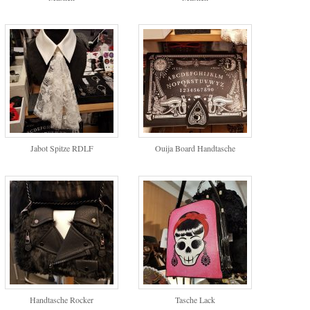
Jabot Spitze RDLF
Ouija Board Handtasche
Handtasche Rocker
Tasche Lack