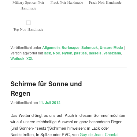
Military Spencer Noir
Frack Noir Handmade
Frack Noir Handmade
Handmade
Top Noir Handmade
Veröffentlicht unter
Allgemein
,
Burlesque
,
Schmuck
,
Unsere Mode
|
Verschlagwortet mit
lack
,
Noir
,
Nylon
,
pasties
,
tassels
,
Veneziana
,
Wetlook
,
XXL
Schirme für Sonne und
Regen
Veröffentlicht am
11. Juli 2012
Das Wetter drängt es uns auf: Auch in diesem Sommer möchten
wir auf unsere reichhaltige Auswahl an ganz besonderen Regen-
(und Sonnen- *seufz*)Schirmen hinweisen: in Lack oder
Nadelstreifen, in Spitze oder PVC, von
Guy de Jean: Chantal