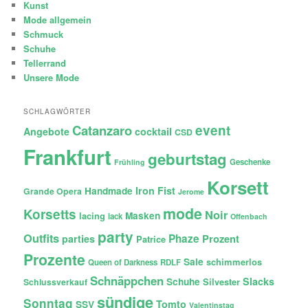
Kunst
Mode allgemein
Schmuck
Schuhe
Tellerrand
Unsere Mode
SCHLAGWÖRTER
Catanzaro
event
Angebote
cocktail
CSD
Frankfurt
geburtstag
Geschenke
Frühling
Korsett
Iron Fist
Handmade
Grande Opera
Jerome
mode
Korsetts
Noir
lacing
Masken
lack
Offenbach
party
Outfits
Phaze
Prozent
parties
Patrice
Prozente
Sale
schimmerlos
Queen of Darkness
RDLF
Schnäppchen
Slacks
Schuhe
Silvester
Schlussverkauf
sündige
Sonntag
Tomto
SSV
Valentinstag