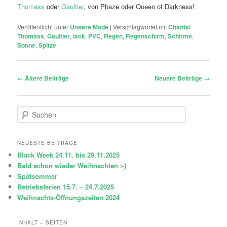
Thomass
oder
Gaultier
, von Phaze oder Queen of Darkness!
Veröffentlicht unter
Unsere Mode
|
Verschlagwortet mit
Chantal
Thomass
,
Gaultier
,
lack
,
PVC
,
Regen
,
Regenschirm
,
Schirme
,
Sonne
,
Spitze
Beitragsnavigation
←
Ältere Beiträge
Neuere Beiträge
→
S
u
c
h
NEUESTE BEITRÄGE
e
Black Week 24.11. bis 29.11.2025
n
Bald schon wieder Weihnachten :-)
Spätsommer
Betriebsferien 15.7. – 24.7.2025
Weihnachts-Öffnungszeiten 2024
INHALT – SEITEN