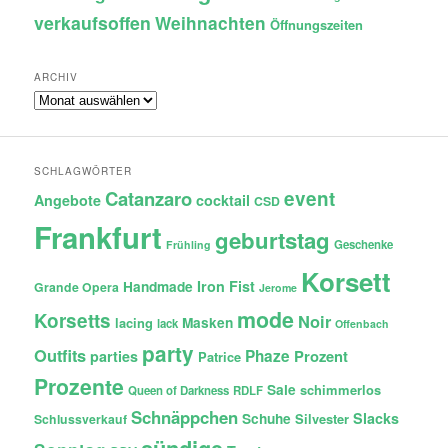
verkaufsoffen
Weihnachten
Öffnungszeiten
ARCHIV
Archiv
SCHLAGWÖRTER
Catanzaro
event
Angebote
cocktail
CSD
Frankfurt
geburtstag
Geschenke
Frühling
Korsett
Iron Fist
Handmade
Grande Opera
Jerome
mode
Korsetts
Noir
lacing
Masken
lack
Offenbach
party
Outfits
Phaze
Prozent
parties
Patrice
Prozente
Sale
schimmerlos
Queen of Darkness
RDLF
Schnäppchen
Slacks
Schuhe
Silvester
Schlussverkauf