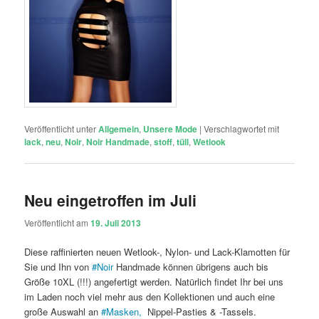
Veröffentlicht unter
Allgemein
,
Unsere Mode
|
Verschlagwortet mit
lack
,
neu
,
Noir
,
Noir Handmade
,
stoff
,
tüll
,
Wetlook
Neu eingetroffen im Juli
Veröffentlicht am
19. Juli 2013
Diese raffinierten neuen Wetlook-, Nylon- und Lack-Klamotten für
Sie und Ihn von
#
Noir
Handmade können übrigens auch bis
Größe 10XL (!!!) angefertigt werden. Natürlich findet Ihr bei uns
im Laden noch viel mehr aus den Kollektionen und auch eine
große Auswahl an
#
Masken,
Nippel-Pasties & -Tassels.