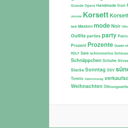
Iron 
Handmade
Grande Opera
Korsett
Korset
Jerome
mode
Noir
Masken
lack
Off
party
Outfits
parties
Patri
Prozente
Prozent
Queen of
Sale
schimmerlos
Schluss
RDLF
Schnäppchen
Schuhe
Silves
sün
Sonntag
Slacks
SSV
verkaufso
Tomto
Valentinstag
Weihnachten
Öffnungszeit