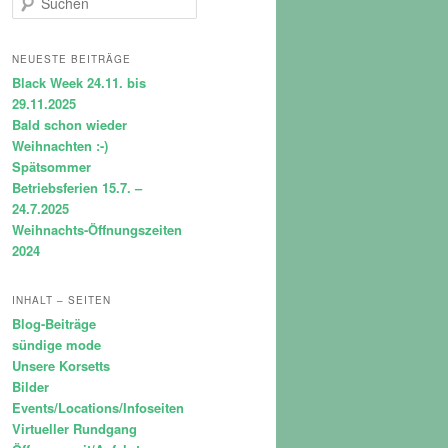
u
c
h
NEUESTE BEITRÄGE
e
Black Week 24.11. bis
n
29.11.2025
Bald schon wieder
Weihnachten :-)
Spätsommer
Betriebsferien 15.7. –
24.7.2025
Weihnachts-Öffnungszeiten
2024
INHALT – SEITEN
Blog-Beiträge
sündige mode
Unsere Korsetts
Bilder
Events/Locations/Infoseiten
Virtueller Rundgang