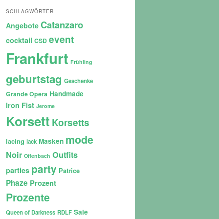
SCHLAGWÖRTER
Catanzaro
Angebote
event
cocktail
CSD
Frankfurt
Frühling
geburtstag
Geschenke
Handmade
Grande Opera
Iron Fist
Jerome
Korsett
Korsetts
mode
lacing
Masken
lack
Noir
Outfits
Offenbach
party
parties
Patrice
Phaze
Prozent
Prozente
Sale
Queen of Darkness
RDLF