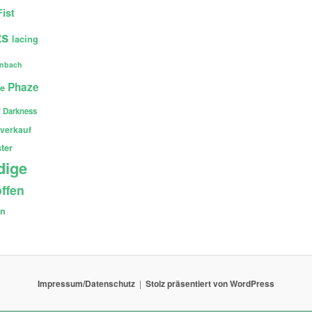
Fist
ts
lacing
enbach
Phaze
ce
 Darkness
verkauf
ter
dige
ffen
en
Impressum/Datenschutz
Stolz präsentiert von WordPress