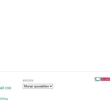
ARCHIV
Archiv
ail
CSD
ühling