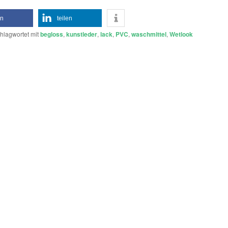
en
teilen
hlagwortet mit
begloss
,
kunstleder
,
lack
,
PVC
,
waschmittel
,
Wetlook