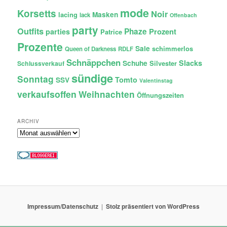
mode
Korsetts
Noir
lacing
Masken
lack
Offenbach
party
Outfits
Phaze
Prozent
parties
Patrice
Prozente
Sale
schimmerlos
Queen of Darkness
RDLF
Schnäppchen
Slacks
Schuhe
Silvester
Schlussverkauf
sündige
Sonntag
Tomto
SSV
Valentinstag
verkaufsoffen
Weihnachten
Öffnungszeiten
ARCHIV
Archiv
Impressum/Datenschutz
Stolz präsentiert von WordPress