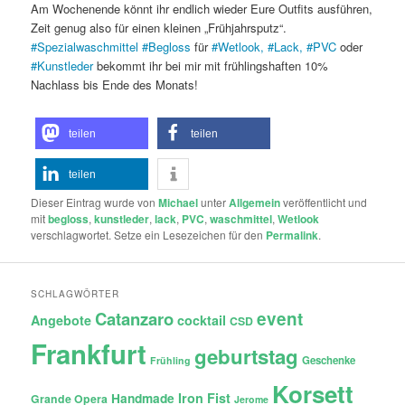
Am Wochenende könnt ihr endlich wieder Eure Outfits ausführen,
Zeit genug also für einen kleinen „Frühjahrsputz“.
#
Spezialwaschmittel
#
Begloss
für
#
Wetlook,
#
Lack,
#
PVC
oder
#
Kunstleder
bekommt ihr bei mir mit frühlingshaften 10%
Nachlass bis Ende des Monats!
teilen
teilen
teilen
Dieser Eintrag wurde von
Michael
unter
Allgemein
veröffentlicht und
mit
begloss
,
kunstleder
,
lack
,
PVC
,
waschmittel
,
Wetlook
verschlagwortet. Setze ein Lesezeichen für den
Permalink
.
SCHLAGWÖRTER
Catanzaro
event
Angebote
cocktail
CSD
Frankfurt
geburtstag
Geschenke
Frühling
Korsett
Iron Fist
Handmade
Grande Opera
Jerome