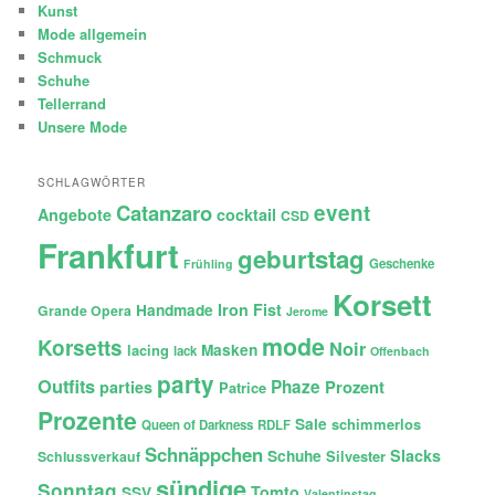
Kunst
Mode allgemein
Schmuck
Schuhe
Tellerrand
Unsere Mode
SCHLAGWÖRTER
Catanzaro
event
Angebote
cocktail
CSD
Frankfurt
geburtstag
Geschenke
Frühling
Korsett
Iron Fist
Handmade
Grande Opera
Jerome
mode
Korsetts
Noir
lacing
Masken
lack
Offenbach
party
Outfits
Phaze
Prozent
parties
Patrice
Prozente
Sale
schimmerlos
Queen of Darkness
RDLF
Schnäppchen
Slacks
Schuhe
Silvester
Schlussverkauf
sündige
Sonntag
Tomto
SSV
Valentinstag