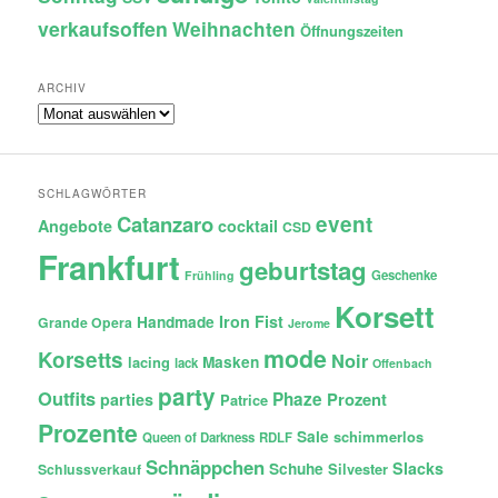
verkaufsoffen
Weihnachten
Öffnungszeiten
ARCHIV
Archiv
SCHLAGWÖRTER
Catanzaro
event
Angebote
cocktail
CSD
Frankfurt
geburtstag
Geschenke
Frühling
Korsett
Iron Fist
Handmade
Grande Opera
Jerome
mode
Korsetts
Noir
lacing
Masken
lack
Offenbach
party
Outfits
Phaze
Prozent
parties
Patrice
Prozente
Sale
schimmerlos
Queen of Darkness
RDLF
Schnäppchen
Slacks
Schuhe
Silvester
Schlussverkauf