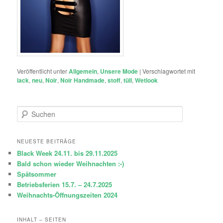
Veröffentlicht unter
Allgemein
,
Unsere Mode
|
Verschlagwortet mit
lack
,
neu
,
Noir
,
Noir Handmade
,
stoff
,
tüll
,
Wetlook
S
u
c
h
NEUESTE BEITRÄGE
e
Black Week 24.11. bis 29.11.2025
n
Bald schon wieder Weihnachten :-)
Spätsommer
Betriebsferien 15.7. – 24.7.2025
Weihnachts-Öffnungszeiten 2024
INHALT – SEITEN