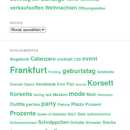
verkaufsoffen
Weihnachten
Öffnungszeiten
ARCHIV
Archiv
SCHLAGWÖRTER
Catanzaro
event
Angebote
cocktail
CSD
Frankfurt
geburtstag
Geschenke
Frühling
Korsett
Iron Fist
Handmade
Grande Opera
Jerome
mode
Korsetts
Noir
lacing
Masken
lack
Offenbach
party
Outfits
Phaze
Prozent
parties
Patrice
Prozente
Sale
schimmerlos
Queen of Darkness
RDLF
Schnäppchen
Slacks
Schuhe
Silvester
Schlussverkauf