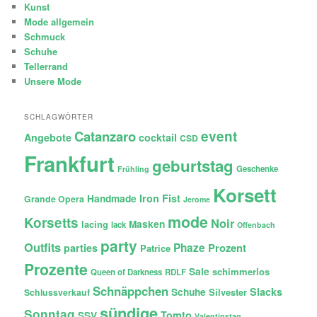
Kunst
Mode allgemein
Schmuck
Schuhe
Tellerrand
Unsere Mode
SCHLAGWÖRTER
Catanzaro
event
Angebote
cocktail
CSD
Frankfurt
geburtstag
Geschenke
Frühling
Korsett
Iron Fist
Handmade
Grande Opera
Jerome
mode
Korsetts
Noir
lacing
Masken
lack
Offenbach
party
Outfits
Phaze
Prozent
parties
Patrice
Prozente
Sale
schimmerlos
Queen of Darkness
RDLF
Schnäppchen
Slacks
Schuhe
Silvester
Schlussverkauf
sündige
Sonntag
Tomto
SSV
Valentinstag