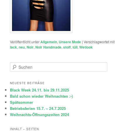
Veröffentlicht unter
Allgemein
,
Unsere Mode
|
Verschlagwortet mit
lack
,
neu
,
Noir
,
Noir Handmade
,
stoff
,
tüll
,
Wetlook
S
u
c
h
NEUESTE BEITRÄGE
e
Black Week 24.11. bis 29.11.2025
n
Bald schon wieder Weihnachten :-)
Spätsommer
Betriebsferien 15.7. – 24.7.2025
Weihnachts-Öffnungszeiten 2024
INHALT – SEITEN