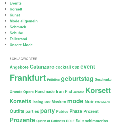
Events
Korsett
Kunst
Mode allgemein
Schmuck
Schuhe
Tellerrand
Unsere Mode
SCHLAGWÖRTER
Catanzaro
event
Angebote
cocktail
CSD
Frankfurt
geburtstag
Geschenke
Frühling
Korsett
Iron Fist
Handmade
Grande Opera
Jerome
mode
Korsetts
Noir
lacing
Masken
lack
Offenbach
party
Outfits
Phaze
Prozent
parties
Patrice
Prozente
Sale
schimmerlos
Queen of Darkness
RDLF