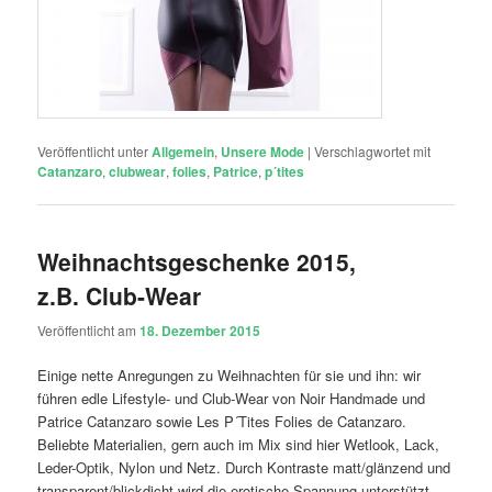
Veröffentlicht unter
Allgemein
,
Unsere Mode
|
Verschlagwortet mit
Catanzaro
,
clubwear
,
folies
,
Patrice
,
p´tites
Weihnachtsgeschenke 2015,
z.B. Club-Wear
Veröffentlicht am
18. Dezember 2015
Einige nette Anregungen zu Weihnachten für sie und ihn: wir
führen edle Lifestyle- und Club-Wear von Noir Handmade und
Patrice Catanzaro sowie Les P´Tites Folies de Catanzaro.
Beliebte Materialien, gern auch im Mix sind hier Wetlook, Lack,
Leder-Optik, Nylon und Netz. Durch Kontraste matt/glänzend und
transparent/blickdicht wird die erotische Spannung unterstützt.