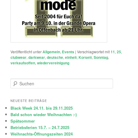
Veröffentlicht unter
Allgemein
,
Events
|
Verschlagwortet mit
11
,
25
,
clubwear
,
darkwear
,
deutsche
,
einheit
,
Korsett
,
Sonntag
,
verkaufsoffen
,
wiedervereinigung
S
u
c
h
NEUESTE BEITRÄGE
e
Black Week 24.11. bis 29.11.2025
n
Bald schon wieder Weihnachten :-)
Spätsommer
Betriebsferien 15.7. – 24.7.2025
Weihnachts-Öffnungszeiten 2024