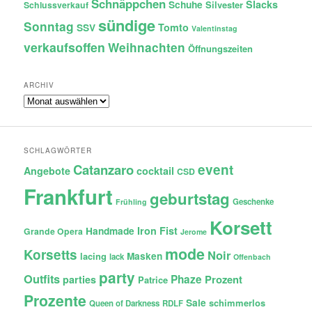
Schnäppchen
Slacks
Schuhe
Silvester
Schlussverkauf
sündige
Sonntag
Tomto
SSV
Valentinstag
verkaufsoffen
Weihnachten
Öffnungszeiten
ARCHIV
Archiv
SCHLAGWÖRTER
Catanzaro
event
Angebote
cocktail
CSD
Frankfurt
geburtstag
Geschenke
Frühling
Korsett
Iron Fist
Handmade
Grande Opera
Jerome
mode
Korsetts
Noir
lacing
Masken
lack
Offenbach
party
Outfits
Phaze
Prozent
parties
Patrice
Prozente
Sale
schimmerlos
Queen of Darkness
RDLF