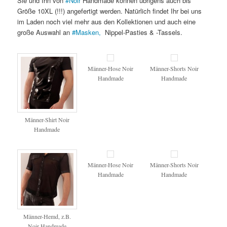
Sie und Ihn von
#
Noir
Handmade können übrigens auch bis
Größe 10XL (!!!) angefertigt werden. Natürlich findet Ihr bei uns
im Laden noch viel mehr aus den Kollektionen und auch eine
große Auswahl an
#
Masken,
Nippel-Pasties & -Tassels.
Männer-Hose Noir
Männer-Shorts Noir
Handmade
Handmade
Männer-Shirt Noir
Handmade
Männer-Hose Noir
Männer-Shorts Noir
Handmade
Handmade
Männer-Hemd, z.B.
Noir Handmade