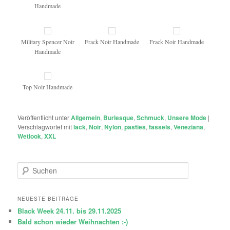
Handmade
Military Spencer Noir
Frack Noir Handmade
Frack Noir Handmade
Handmade
Top Noir Handmade
Veröffentlicht unter
Allgemein
,
Burlesque
,
Schmuck
,
Unsere Mode
|
Verschlagwortet mit
lack
,
Noir
,
Nylon
,
pasties
,
tassels
,
Veneziana
,
Wetlook
,
XXL
S
u
c
h
NEUESTE BEITRÄGE
e
Black Week 24.11. bis 29.11.2025
n
Bald schon wieder Weihnachten :-)