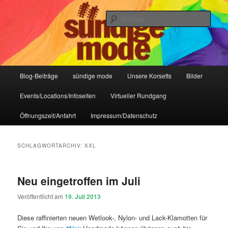
Zum
Zum
IHR Laden für Korsetts, Lifestyle-Mode, Club- und Dark-Wear seit 2004
primären
sekundären
Such
Inhalt
Inhalt
springen
springen
Sündige Mode Frankfurt
Hauptmenü
Blog-Beiträge
sündige mode
Unsere Korsetts
Bilder
Events/Locations/Infoseiten
Virtueller Rundgang
Öffnungszeit/Anfahrt
Impressum/Datenschutz
SCHLAGWORTARCHIV:
XXL
Neu eingetroffen im Juli
Veröffentlicht am
19. Juli 2013
Diese raffinierten neuen Wetlook-, Nylon- und Lack-Klamotten für