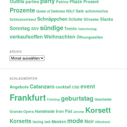
party
Outfits
Phaze
Prozent
parties
Patrice
Prozente
Sale
schimmerlos
Queen of Darkness
RDLF
Schnäppchen
Slacks
Schuhe
Silvester
Schlussverkauf
sündige
Sonntag
Tomto
SSV
Valentinstag
verkaufsoffen
Weihnachten
Öffnungszeiten
ARCHIV
Archiv
SCHLAGWÖRTER
Catanzaro
event
Angebote
cocktail
CSD
Frankfurt
geburtstag
Geschenke
Frühling
Korsett
Iron Fist
Handmade
Grande Opera
Jerome
mode
Korsetts
Noir
lacing
Masken
lack
Offenbach