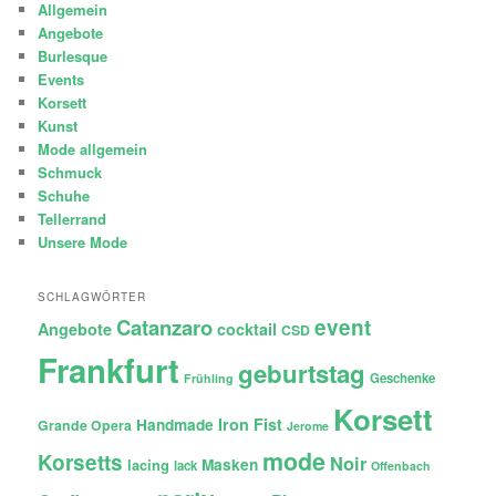
Allgemein
Angebote
Burlesque
Events
Korsett
Kunst
Mode allgemein
Schmuck
Schuhe
Tellerrand
Unsere Mode
SCHLAGWÖRTER
Catanzaro
event
Angebote
cocktail
CSD
Frankfurt
geburtstag
Geschenke
Frühling
Korsett
Iron Fist
Handmade
Grande Opera
Jerome
mode
Korsetts
Noir
lacing
Masken
lack
Offenbach