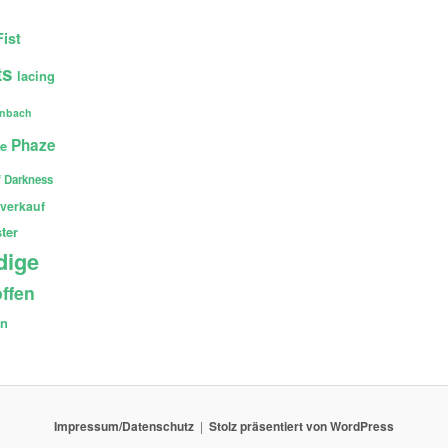
Fist
ts
lacing
enbach
Phaze
ce
 Darkness
verkauf
ter
dige
ffen
en
Impressum/Datenschutz
Stolz präsentiert von WordPress