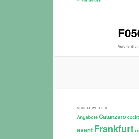
← Vorheriges
Navigation
F05
Veröffentlich
SCHLAGWÖRTER
Catanzaro
Angebote
cockt
Frankfurt
event
Fr