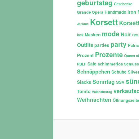
geburtstag
Geschenke
Iron 
Handmade
Grande Opera
Korsett
Korset
Jerome
mode
Noir
Masken
lack
Off
party
Outfits
parties
Patri
Prozente
Prozent
Queen of
Sale
schimmerlos
Schluss
RDLF
Schnäppchen
Schuhe
Silves
sün
Sonntag
Slacks
SSV
verkaufso
Tomto
Valentinstag
Weihnachten
Öffnungszeit