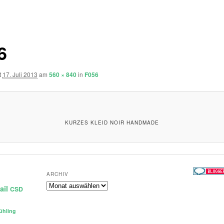
6
t
17. Juli 2013
am
560 × 840
in
F056
KURZES KLEID NOIR HANDMADE
ARCHIV
Archiv
ail
CSD
ühling