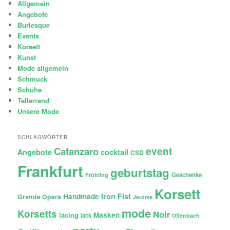
Allgemein
Angebote
Burlesque
Events
Korsett
Kunst
Mode allgemein
Schmuck
Schuhe
Tellerrand
Unsere Mode
SCHLAGWÖRTER
Catanzaro
event
Angebote
cocktail
CSD
Frankfurt
geburtstag
Geschenke
Frühling
Korsett
Iron Fist
Handmade
Grande Opera
Jerome
mode
Korsetts
Noir
lacing
Masken
lack
Offenbach