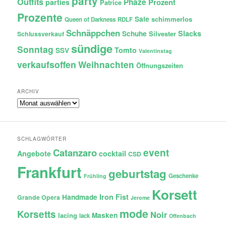
party
Outfits
Phaze
Prozent
parties
Patrice
Prozente
Sale
schimmerlos
Queen of Darkness
RDLF
Schnäppchen
Slacks
Schuhe
Silvester
Schlussverkauf
sündige
Sonntag
Tomto
SSV
Valentinstag
verkaufsoffen
Weihnachten
Öffnungszeiten
ARCHIV
Archiv
SCHLAGWÖRTER
Catanzaro
event
Angebote
cocktail
CSD
Frankfurt
geburtstag
Geschenke
Frühling
Korsett
Iron Fist
Handmade
Grande Opera
Jerome
mode
Korsetts
Noir
lacing
Masken
lack
Offenbach