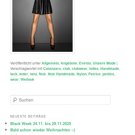
Veröffentlicht unter
Allgemein
,
Angebote
,
Events
,
Unsere Mode
|
Verschlagwortet mit
Catanzaro
,
club
,
clubwear
,
folies
,
Handmade
,
lack
,
leder
,
netz
,
Noir
,
Noir Handmade
,
Nylon
,
Patrice
,
petites
,
wear
,
Wetlook
S
u
c
h
NEUESTE BEITRÄGE
e
Black Week 24.11. bis 29.11.2025
n
Bald schon wieder Weihnachten :-)