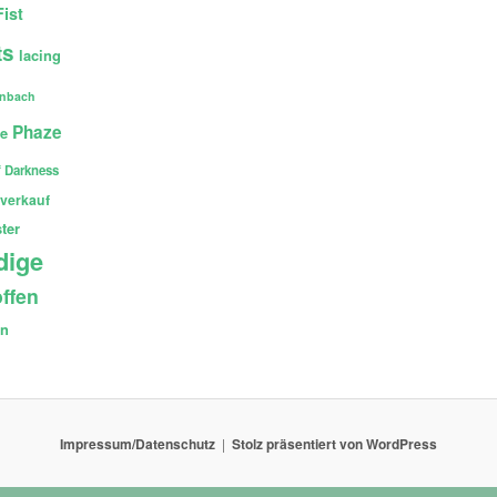
Fist
ts
lacing
enbach
Phaze
ce
 Darkness
verkauf
ter
dige
ffen
en
Impressum/Datenschutz
Stolz präsentiert von WordPress