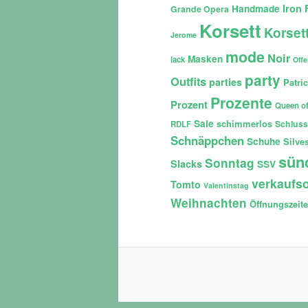
Iron 
Handmade
Grande Opera
Korsett
Korset
Jerome
mode
Noir
Masken
lack
Off
party
Outfits
parties
Patri
Prozente
Prozent
Queen of
Sale
schimmerlos
Schluss
RDLF
Schnäppchen
Schuhe
Silves
sün
Sonntag
Slacks
SSV
verkaufso
Tomto
Valentinstag
Weihnachten
Öffnungszeit