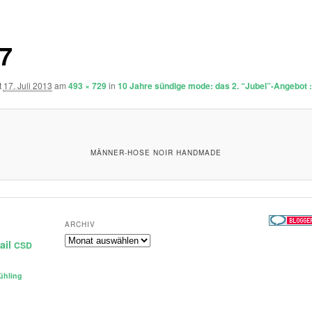
7
t
17. Juli 2013
am
493 × 729
in
10 Jahre sündige mode: das 2. “Jubel”-Angebot :
MÄNNER-HOSE NOIR HANDMADE
ARCHIV
Archiv
ail
CSD
ühling