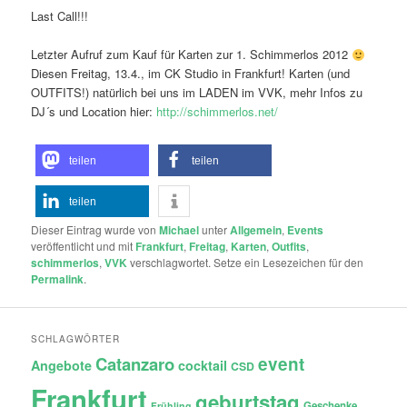
Last Call!!!
Letzter Aufruf zum Kauf für Karten zur 1. Schimmerlos 2012
Diesen Freitag, 13.4., im CK Studio in Frankfurt! Karten (und
OUTFITS!) natürlich bei uns im LADEN im VVK, mehr Infos zu
DJ´s und Location hier:
http://schimmerlos.net/
teilen
teilen
teilen
Dieser Eintrag wurde von
Michael
unter
Allgemein
,
Events
veröffentlicht und mit
Frankfurt
,
Freitag
,
Karten
,
Outfits
,
schimmerlos
,
VVK
verschlagwortet. Setze ein Lesezeichen für den
Permalink
.
SCHLAGWÖRTER
Catanzaro
event
Angebote
cocktail
CSD
Frankfurt
geburtstag
Geschenke
Frühling