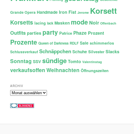
Korsett
Iron Fist
Handmade
Grande Opera
Jerome
mode
Korsetts
Noir
lacing
Masken
lack
Offenbach
party
Outfits
Phaze
Prozent
parties
Patrice
Prozente
Sale
schimmerlos
Queen of Darkness
RDLF
Schnäppchen
Slacks
Schuhe
Silvester
Schlussverkauf
sündige
Sonntag
Tomto
SSV
Valentinstag
verkaufsoffen
Weihnachten
Öffnungszeiten
ARCHIV
Archiv