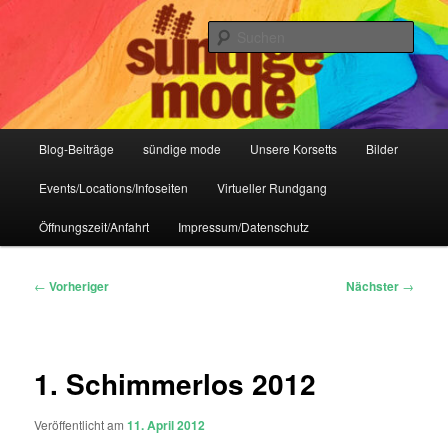
Zum
IHR Laden für Korsetts, Lifestyle-Mode, Club- und Dark-Wear seit 2004
primären
Such
Inhalt
springen
Sündige Mode Frankfurt
Hauptmenü
Blog-Beiträge
sündige mode
Unsere Korsetts
Bilder
Events/Locations/Infoseiten
Virtueller Rundgang
Öffnungszeit/Anfahrt
Impressum/Datenschutz
Beitragsnavigation
←
Vorheriger
Nächster
→
1. Schimmerlos 2012
Veröffentlicht am
11. April 2012