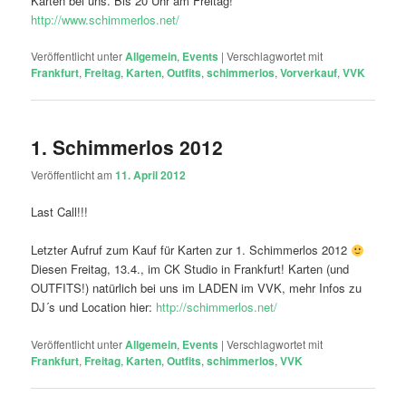
Karten bei uns. Bis 20 Uhr am Freitag!
http://www.schimmerlos.net/
Veröffentlicht unter
Allgemein
,
Events
|
Verschlagwortet mit
Frankfurt
,
Freitag
,
Karten
,
Outfits
,
schimmerlos
,
Vorverkauf
,
VVK
1. Schimmerlos 2012
Veröffentlicht am
11. April 2012
Last Call!!!
Letzter Aufruf zum Kauf für Karten zur 1. Schimmerlos 2012
Diesen Freitag, 13.4., im CK Studio in Frankfurt! Karten (und
OUTFITS!) natürlich bei uns im LADEN im VVK, mehr Infos zu
DJ´s und Location hier:
http://schimmerlos.net/
Veröffentlicht unter
Allgemein
,
Events
|
Verschlagwortet mit
Frankfurt
,
Freitag
,
Karten
,
Outfits
,
schimmerlos
,
VVK