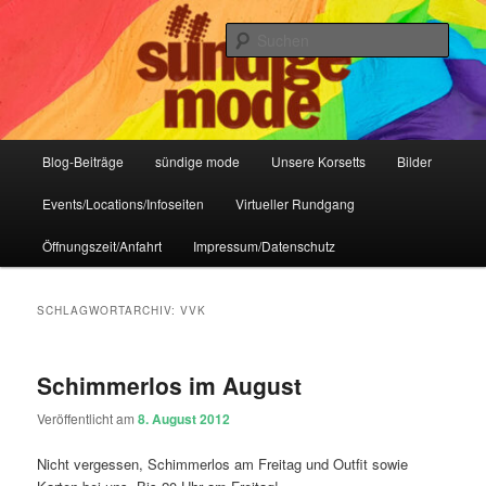
Zum
Zum
IHR Laden für Korsetts, Lifestyle-Mode, Club- und Dark-Wear seit 2004
primären
sekundären
Such
Inhalt
Inhalt
springen
springen
Sündige Mode Frankfurt
Hauptmenü
Blog-Beiträge
sündige mode
Unsere Korsetts
Bilder
Events/Locations/Infoseiten
Virtueller Rundgang
Öffnungszeit/Anfahrt
Impressum/Datenschutz
SCHLAGWORTARCHIV:
VVK
Schimmerlos im August
Veröffentlicht am
8. August 2012
Nicht vergessen, Schimmerlos am Freitag und Outfit sowie