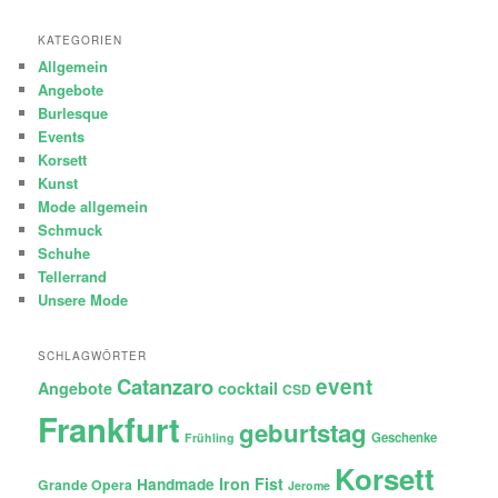
KATEGORIEN
Allgemein
Angebote
Burlesque
Events
Korsett
Kunst
Mode allgemein
Schmuck
Schuhe
Tellerrand
Unsere Mode
SCHLAGWÖRTER
Catanzaro
event
Angebote
cocktail
CSD
Frankfurt
geburtstag
Geschenke
Frühling
Korsett
Iron Fist
Handmade
Grande Opera
Jerome