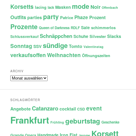
mode
Korsetts
Noir
lacing
Masken
lack
Offenbach
party
Outfits
Phaze
Prozent
parties
Patrice
Prozente
Sale
schimmerlos
Queen of Darkness
RDLF
Schnäppchen
Slacks
Schuhe
Silvester
Schlussverkauf
sündige
Sonntag
Tomto
SSV
Valentinstag
verkaufsoffen
Weihnachten
Öffnungszeiten
ARCHIV
Archiv
SCHLAGWÖRTER
Catanzaro
event
Angebote
cocktail
CSD
Frankfurt
geburtstag
Geschenke
Frühling
Korsett
Iron Fist
Handmade
Grande Opera
Jerome