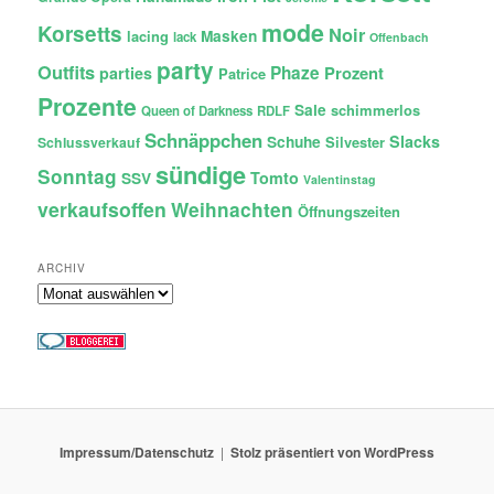
mode
Korsetts
Noir
lacing
Masken
lack
Offenbach
party
Outfits
Phaze
Prozent
parties
Patrice
Prozente
Sale
schimmerlos
Queen of Darkness
RDLF
Schnäppchen
Slacks
Schuhe
Silvester
Schlussverkauf
sündige
Sonntag
Tomto
SSV
Valentinstag
verkaufsoffen
Weihnachten
Öffnungszeiten
ARCHIV
Archiv
Impressum/Datenschutz
Stolz präsentiert von WordPress