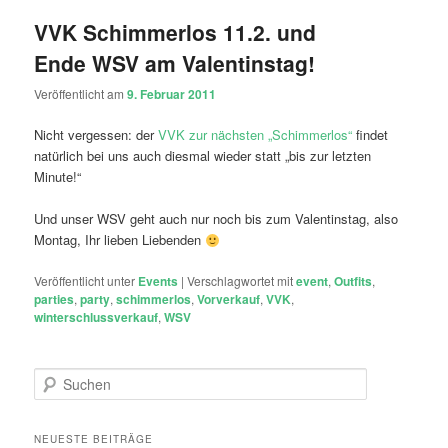
VVK Schimmerlos 11.2. und
Ende WSV am Valentinstag!
Veröffentlicht am
9. Februar 2011
Nicht vergessen: der
VVK zur nächsten „Schimmerlos“
findet
natürlich bei uns auch diesmal wieder statt „bis zur letzten
Minute!“
Und unser WSV geht auch nur noch bis zum Valentinstag, also
Montag, Ihr lieben Liebenden
Veröffentlicht unter
Events
|
Verschlagwortet mit
event
,
Outfits
,
parties
,
party
,
schimmerlos
,
Vorverkauf
,
VVK
,
winterschlussverkauf
,
WSV
S
u
c
h
NEUESTE BEITRÄGE