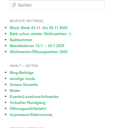
S
u
c
h
NEUESTE BEITRÄGE
e
Black Week 24.11. bis 29.11.2025
n
Bald schon wieder Weihnachten :-)
Spätsommer
Betriebsferien 15.7. – 24.7.2025
Weihnachts-Öffnungszeiten 2024
INHALT – SEITEN
Blog-Beiträge
sündige mode
Unsere Korsetts
Bilder
Events/Locations/Infoseiten
Virtueller Rundgang
Öffnungszeit/Anfahrt
Impressum/Datenschutz