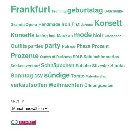
Frankfurt
geburtstag
Geschenke
Frühling
Korsett
Iron Fist
Handmade
Grande Opera
Jerome
mode
Korsetts
Noir
lacing
Masken
lack
Offenbach
party
Outfits
Phaze
Prozent
parties
Patrice
Prozente
Sale
schimmerlos
Queen of Darkness
RDLF
Schnäppchen
Slacks
Schuhe
Silvester
Schlussverkauf
sündige
Sonntag
Tomto
SSV
Valentinstag
verkaufsoffen
Weihnachten
Öffnungszeiten
ARCHIV
Archiv