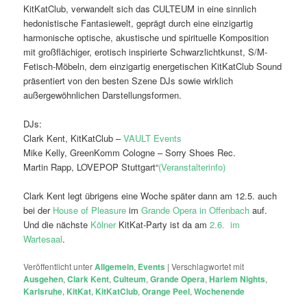
KitKatClub, verwandelt sich das CULTEUM in eine sinnlich
hedonistische Fantasiewelt, geprägt durch eine einzigartig
harmonische optische, akustische und spirituelle Komposition
mit großflächiger, erotisch inspirierte Schwarzlichtkunst, S/M-
Fetisch-Möbeln, dem einzigartig energetischen KitKatClub Sound
präsentiert von den besten Szene DJs sowie wirklich
außergewöhnlichen Darstellungsformen.
DJs:
Clark Kent, KitKatClub –
VAULT Events
Mike Kelly, GreenKomm Cologne – Sorry Shoes Rec.
Martin Rapp, LOVEPOP Stuttgart“
(Veranstalterinfo)
Clark Kent legt übrigens eine Woche später dann am 12.5. auch
bei der
House of Pleasure
im
Grande Opera in Offenbach
auf.
Und die nächste
Kölner
KitKat-Party ist da am
2.6. im
Wartesaal
.
Veröffentlicht unter
Allgemein
,
Events
|
Verschlagwortet mit
Ausgehen
,
Clark Kent
,
Culteum
,
Grande Opera
,
Harlem Nights
,
Karlsruhe
,
KitKat
,
KitKatClub
,
Orange Peel
,
Wochenende