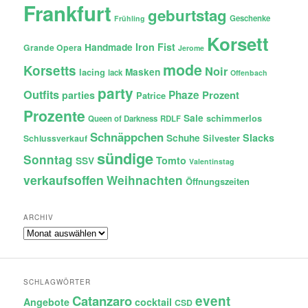
Frankfurt
geburtstag
Geschenke
Frühling
Korsett
Iron Fist
Handmade
Grande Opera
Jerome
mode
Korsetts
Noir
lacing
Masken
lack
Offenbach
party
Outfits
Phaze
Prozent
parties
Patrice
Prozente
Sale
schimmerlos
Queen of Darkness
RDLF
Schnäppchen
Slacks
Schuhe
Silvester
Schlussverkauf
sündige
Sonntag
Tomto
SSV
Valentinstag
verkaufsoffen
Weihnachten
Öffnungszeiten
ARCHIV
Archiv
SCHLAGWÖRTER
Catanzaro
event
Angebote
cocktail
CSD