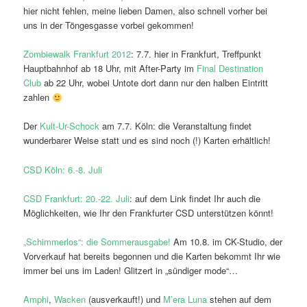
hier nicht fehlen, meine lieben Damen, also schnell vorher bei
uns in der Töngesgasse vorbei gekommen!
Zombiewalk Frankfurt 2012
: 7.7. hier in Frankfurt, Treffpunkt
Hauptbahnhof ab 18 Uhr, mit After-Party im
Final Destination
Club
ab 22 Uhr, wobei Untote dort dann nur den halben Eintritt
zahlen
Der
Kult-Ur-Schock
am 7.7. Köln: die Veranstaltung findet
wunderbarer Weise statt und es sind noch (!) Karten erhältlich!
CSD Köln: 6.-8. Juli
CSD Frankfurt: 20.-22. Juli
: auf dem Link findet Ihr auch die
Möglichkeiten, wie Ihr den Frankfurter CSD unterstützen könnt!
„Schimmerlos“: die Sommerausgabe!
Am 10.8. im CK-Studio, der
Vorverkauf hat bereits begonnen und die Karten bekommt Ihr wie
immer bei uns im Laden! Glitzert in „sündiger mode“…
Amphi
,
Wacken
(ausverkauft!) und
M’era Luna
stehen auf dem