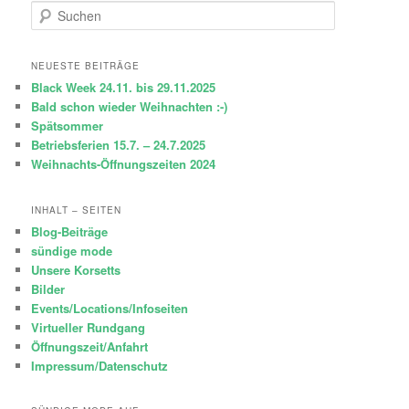
S
u
c
h
NEUESTE BEITRÄGE
e
Black Week 24.11. bis 29.11.2025
n
Bald schon wieder Weihnachten :-)
Spätsommer
Betriebsferien 15.7. – 24.7.2025
Weihnachts-Öffnungszeiten 2024
INHALT – SEITEN
Blog-Beiträge
sündige mode
Unsere Korsetts
Bilder
Events/Locations/Infoseiten
Virtueller Rundgang
Öffnungszeit/Anfahrt
Impressum/Datenschutz