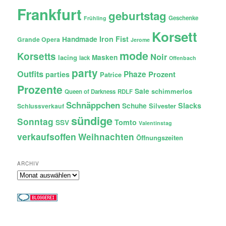
Frankfurt
geburtstag
Geschenke
Frühling
Korsett
Iron Fist
Handmade
Grande Opera
Jerome
mode
Korsetts
Noir
lacing
Masken
lack
Offenbach
party
Outfits
Phaze
Prozent
parties
Patrice
Prozente
Sale
schimmerlos
Queen of Darkness
RDLF
Schnäppchen
Slacks
Schuhe
Silvester
Schlussverkauf
sündige
Sonntag
Tomto
SSV
Valentinstag
verkaufsoffen
Weihnachten
Öffnungszeiten
ARCHIV
Archiv