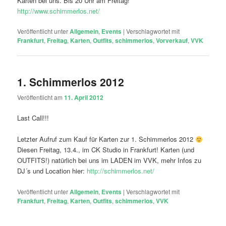
Karten bei uns. Bis 20 Uhr am Freitag!
http://www.schimmerlos.net/
Veröffentlicht unter
Allgemein
,
Events
|
Verschlagwortet mit
Frankfurt
,
Freitag
,
Karten
,
Outfits
,
schimmerlos
,
Vorverkauf
,
VVK
1. Schimmerlos 2012
Veröffentlicht am
11. April 2012
Last Call!!!
Letzter Aufruf zum Kauf für Karten zur 1. Schimmerlos 2012
Diesen Freitag, 13.4., im CK Studio in Frankfurt! Karten (und
OUTFITS!) natürlich bei uns im LADEN im VVK, mehr Infos zu
DJ´s und Location hier:
http://schimmerlos.net/
Veröffentlicht unter
Allgemein
,
Events
|
Verschlagwortet mit
Frankfurt
,
Freitag
,
Karten
,
Outfits
,
schimmerlos
,
VVK