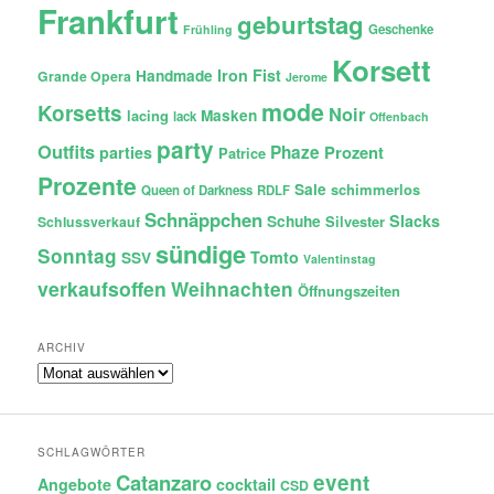
Frankfurt
geburtstag
Geschenke
Frühling
Korsett
Iron Fist
Handmade
Grande Opera
Jerome
mode
Korsetts
Noir
lacing
Masken
lack
Offenbach
party
Outfits
Phaze
Prozent
parties
Patrice
Prozente
Sale
schimmerlos
Queen of Darkness
RDLF
Schnäppchen
Slacks
Schuhe
Silvester
Schlussverkauf
sündige
Sonntag
Tomto
SSV
Valentinstag
verkaufsoffen
Weihnachten
Öffnungszeiten
ARCHIV
Archiv
SCHLAGWÖRTER
Catanzaro
event
Angebote
cocktail
CSD