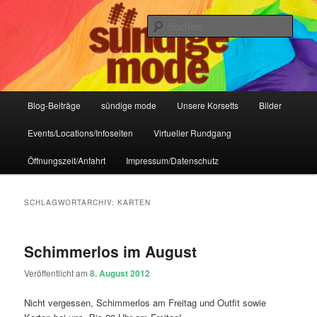
Zum
Zum
IHR Laden für Korsetts, Lifestyle-Mode, Club- und Dark-Wear seit 2004
primären
sekundären
Such
Inhalt
Inhalt
springen
springen
Sündige Mode Frankfurt
Hauptmenü
Blog-Beiträge
sündige mode
Unsere Korsetts
Bilder
Events/Locations/Infoseiten
Virtueller Rundgang
Öffnungszeit/Anfahrt
Impressum/Datenschutz
SCHLAGWORTARCHIV:
KARTEN
Schimmerlos im August
Veröffentlicht am
8. August 2012
Nicht vergessen, Schimmerlos am Freitag und Outfit sowie