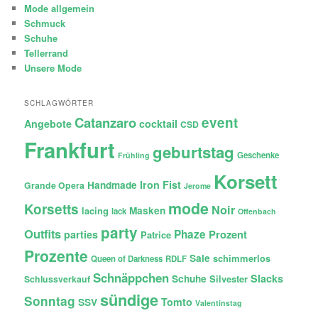
Mode allgemein
Schmuck
Schuhe
Tellerrand
Unsere Mode
SCHLAGWÖRTER
Catanzaro
event
Angebote
cocktail
CSD
Frankfurt
geburtstag
Geschenke
Frühling
Korsett
Iron Fist
Handmade
Grande Opera
Jerome
mode
Korsetts
Noir
lacing
Masken
lack
Offenbach
party
Outfits
Phaze
Prozent
parties
Patrice
Prozente
Sale
schimmerlos
Queen of Darkness
RDLF
Schnäppchen
Slacks
Schuhe
Silvester
Schlussverkauf
sündige
Sonntag
Tomto
SSV
Valentinstag