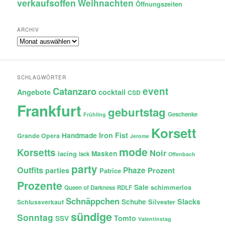
verkaufsoffen
Weihnachten
Öffnungszeiten
ARCHIV
Archiv
SCHLAGWÖRTER
Catanzaro
event
Angebote
cocktail
CSD
Frankfurt
geburtstag
Geschenke
Frühling
Korsett
Iron Fist
Handmade
Grande Opera
Jerome
mode
Korsetts
Noir
lacing
Masken
lack
Offenbach
party
Outfits
Phaze
Prozent
parties
Patrice
Prozente
Sale
schimmerlos
Queen of Darkness
RDLF
Schnäppchen
Slacks
Schuhe
Silvester
Schlussverkauf
sündige
Sonntag
Tomto
SSV
Valentinstag