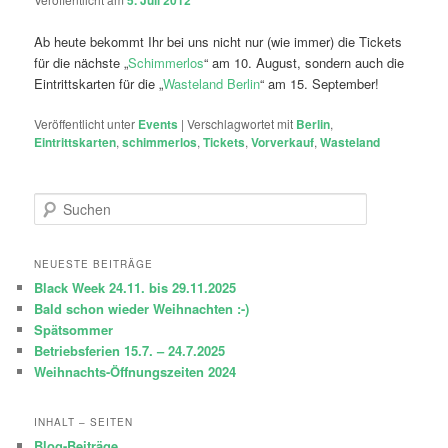
5. Juli 2012
Ab heute bekommt Ihr bei uns nicht nur (wie immer) die Tickets
für die nächste „
Schimmerlos
“ am 10. August, sondern auch die
Eintrittskarten für die „
Wasteland Berlin
“ am 15. September!
Veröffentlicht unter
Events
|
Verschlagwortet mit
Berlin
,
Eintrittskarten
,
schimmerlos
,
Tickets
,
Vorverkauf
,
Wasteland
S
u
c
h
NEUESTE BEITRÄGE
e
Black Week 24.11. bis 29.11.2025
n
Bald schon wieder Weihnachten :-)
Spätsommer
Betriebsferien 15.7. – 24.7.2025
Weihnachts-Öffnungszeiten 2024
INHALT – SEITEN
Blog-Beiträge