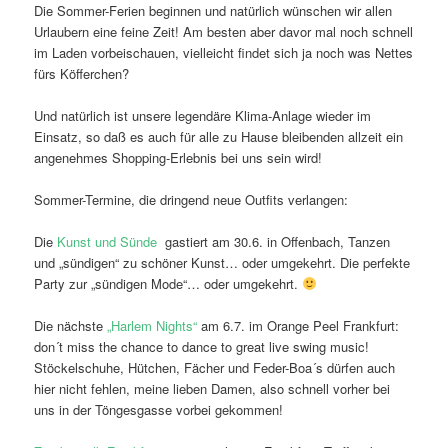
Die Sommer-Ferien beginnen und natürlich wünschen wir allen
Urlaubern eine feine Zeit! Am besten aber davor mal noch schnell
im Laden vorbeischauen, vielleicht findet sich ja noch was Nettes
fürs Köfferchen?
Und natürlich ist unsere legendäre Klima-Anlage wieder im
Einsatz, so daß es auch für alle zu Hause bleibenden allzeit ein
angenehmes Shopping-Erlebnis bei uns sein wird!
Sommer-Termine, die dringend neue Outfits verlangen:
Die
Kunst und Sünde
gastiert am 30.6. in Offenbach, Tanzen
und „sündigen“ zu schöner Kunst… oder umgekehrt. Die perfekte
Party zur „sündigen Mode“… oder umgekehrt.
Die nächste
„Harlem Nights“
am 6.7. im Orange Peel Frankfurt:
don´t miss the chance to dance to great live swing music!
Stöckelschuhe, Hütchen, Fächer und Feder-Boa´s dürfen auch
hier nicht fehlen, meine lieben Damen, also schnell vorher bei
uns in der Töngesgasse vorbei gekommen!