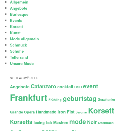
Allgemein
Angebote
Burlesque
Events
Korsett
Kunst
Mode allgemein
Schmuck
Schuhe
Tellerrand
Unsere Mode
SCHLAGWÖRTER
Catanzaro
event
Angebote
cocktail
CSD
Frankfurt
geburtstag
Geschenke
Frühling
Korsett
Iron Fist
Handmade
Grande Opera
Jerome
mode
Korsetts
Noir
lacing
Masken
lack
Offenbach