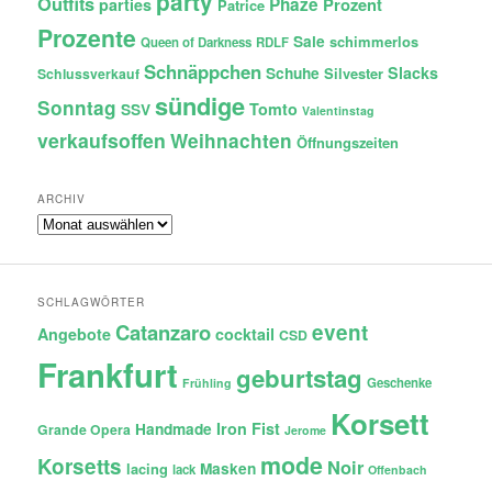
party
Outfits
Phaze
Prozent
parties
Patrice
Prozente
Sale
schimmerlos
Queen of Darkness
RDLF
Schnäppchen
Slacks
Schuhe
Silvester
Schlussverkauf
sündige
Sonntag
Tomto
SSV
Valentinstag
verkaufsoffen
Weihnachten
Öffnungszeiten
ARCHIV
Archiv
SCHLAGWÖRTER
Catanzaro
event
Angebote
cocktail
CSD
Frankfurt
geburtstag
Geschenke
Frühling
Korsett
Iron Fist
Handmade
Grande Opera
Jerome
mode
Korsetts
Noir
lacing
Masken
lack
Offenbach