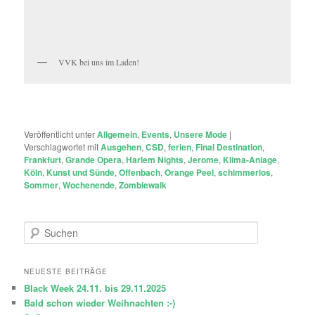
VVK bei uns im Laden!
Veröffentlicht unter
Allgemein
,
Events
,
Unsere Mode
|
Verschlagwortet mit
Ausgehen
,
CSD
,
ferien
,
Final Destination
,
Frankfurt
,
Grande Opera
,
Harlem Nights
,
Jerome
,
Klima-Anlage
,
Köln
,
Kunst und Sünde
,
Offenbach
,
Orange Peel
,
schimmerlos
,
Sommer
,
Wochenende
,
Zombiewalk
S
u
c
h
NEUESTE BEITRÄGE
e
Black Week 24.11. bis 29.11.2025
n
Bald schon wieder Weihnachten :-)