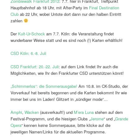
Zombiewalk Frankfurt 2012
: 7.7. hier in Frankfurt, Treffpunkt
Hauptbahnhof ab 18 Uhr, mit After-Party im
Final Destination
Club
ab 22 Uhr, wobei Untote dort dann nur den halben Eintritt
zahlen
Der
Kult-Ur-Schock
am 7.7. Köln: die Veranstaltung findet
wunderbarer Weise statt und es sind noch (!) Karten erhältlich!
CSD Köln: 6.-8. Juli
CSD Frankfurt: 20.-22. Juli
: auf dem Link findet Ihr auch die
Möglichkeiten, wie Ihr den Frankfurter CSD unterstützen könnt!
„Schimmerlos“: die Sommerausgabe!
Am 10.8. im CK-Studio, der
Vorverkauf hat bereits begonnen und die Karten bekommt Ihr wie
immer bei uns im Laden! Glitzert in „sündiger mode“…
Amphi
,
Wacken
(ausverkauft!) und
M’era Luna
stehen auf dem
Festival-Programm, und die hiesigen Clubs „
Jerome
“ und „
Grande
Opera
“ kennen keine Sommerpause, bitte klicke auf die
jeweiligen Namen/Links für die aktuellen Programme.