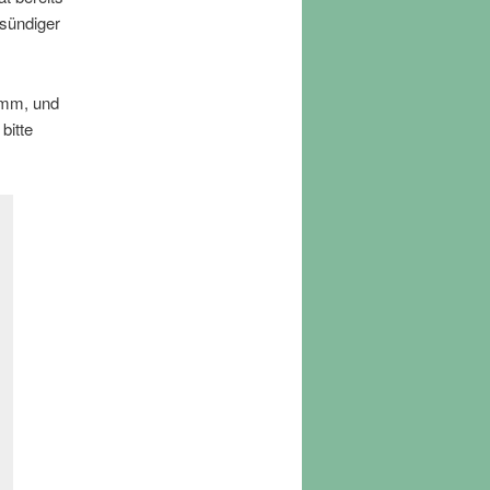
„sündiger
amm, und
bitte