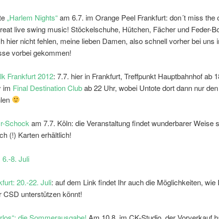
te
„Harlem Nights“
am 6.7. im Orange Peel Frankfurt: don´t miss the 
great live swing music! Stöckelschuhe, Hütchen, Fächer und Feder-B
h hier nicht fehlen, meine lieben Damen, also schnell vorher bei uns i
sse vorbei gekommen!
k Frankfurt 2012
: 7.7. hier in Frankfurt, Treffpunkt Hauptbahnhof ab 1
y im
Final Destination Club
ab 22 Uhr, wobei Untote dort dann nur den
hlen
Ur-Schock
am 7.7. Köln: die Veranstaltung findet wunderbarer Weise s
h (!) Karten erhältlich!
6.-8. Juli
urt: 20.-22. Juli
: auf dem Link findet Ihr auch die Möglichkeiten, wie 
r CSD unterstützen könnt!
los“: die Sommerausgabe!
Am 10.8. im CK-Studio, der Vorverkauf ha