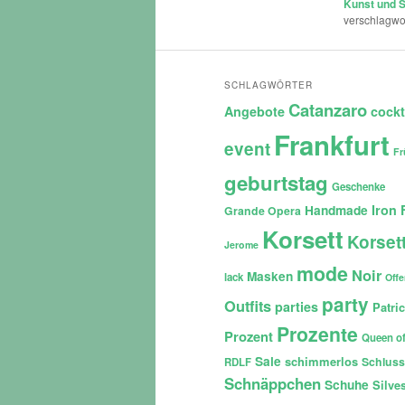
Kunst und 
verschlagwor
SCHLAGWÖRTER
Catanzaro
Angebote
cockt
Frankfurt
event
Fr
geburtstag
Geschenke
Iron 
Handmade
Grande Opera
Korsett
Korset
Jerome
mode
Noir
Masken
lack
Off
party
Outfits
parties
Patri
Prozente
Prozent
Queen of
Sale
schimmerlos
Schluss
RDLF
Schnäppchen
Schuhe
Silves