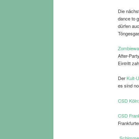
Die nächs
dance to 
dürfen auc
Töngesga
Zombiewal
After-Part
Eintritt za
Der
Kult-
es sind noc
CSD Köln: 
CSD Frankf
Frankfurte
„Schimmer