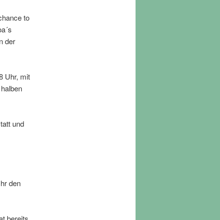
chance to
oa´s
n der
8 Uhr, mit
 halben
tatt und
Ihr den
t bereits