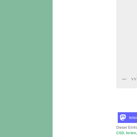
VVK
teile
Dieser Eint
CSD
,
ferien