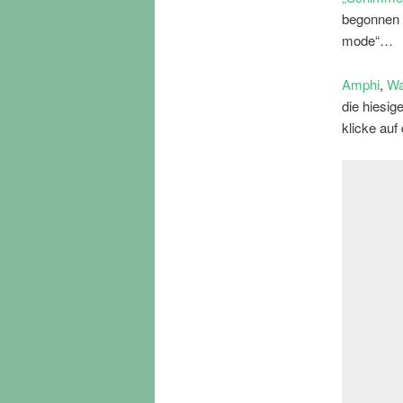
begonnen u
mode“…
Amphi
,
Wa
die hiesig
klicke auf