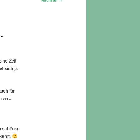
Nächster
…
ine Zeit!
t sich ja
auch für
n wird!
u schöner
kehrt.