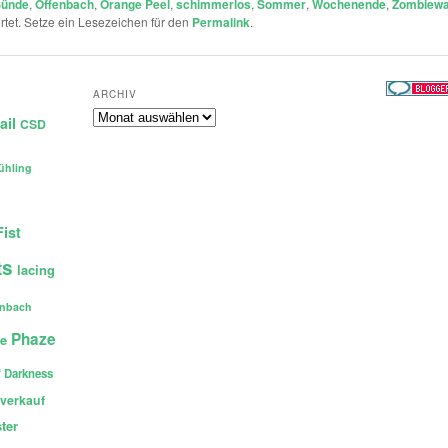
Sünde
,
Offenbach
,
Orange Peel
,
schimmerlos
,
Sommer
,
Wochenende
,
Zombiewa
tet. Setze ein Lesezeichen für den
Permalink
.
ARCHIV
Archiv
ail
CSD
ühling
Fist
ts
lacing
enbach
Phaze
ce
 Darkness
verkauf
ter