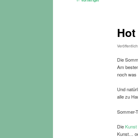
Vorheriger
Hot
Veröffentlic
Die Sommer
Am besten 
noch was 
Und natürl
alle zu Ha
Sommer-Te
Die
Kunst
Kunst… od