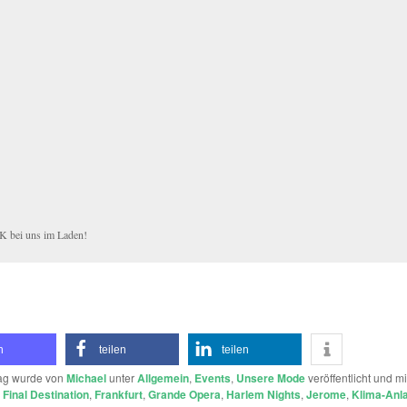
 bei uns im Laden!
n
teilen
teilen
rag wurde von
Michael
unter
Allgemein
,
Events
,
Unsere Mode
veröffentlicht und m
,
Final Destination
,
Frankfurt
,
Grande Opera
,
Harlem Nights
,
Jerome
,
Klima-Anl